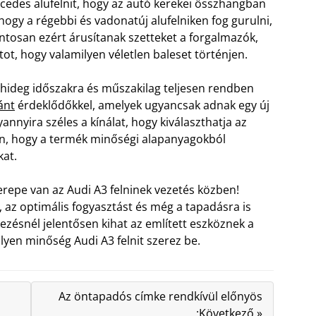
ercedes alufelnit, hogy az autó kerekei összhangban
hogy a régebbi és vadonatúj alufelniken fog gurulni,
ntosan ezért árusítanak szetteket a forgalmazók,
tot, hogy valamilyen véletlen baleset történjen.
a hideg időszakra és műszakilag teljesen rendben
ánt
érdeklődőkkel, amelyek ugyancsak adnak egy új
nnyira széles a kínálat, hogy kiválaszthatja az
en, hogy a termék minőségi alapanyagokból
kat.
erepe van az Audi A3 felninek vezetés közben!
 az optimális fogyasztást és még a tapadásra is
ékezésnél jelentősen kihat az említett eszköznek a
lyen minőség Audi A3 felnit szerez be.
Az öntapadós címke rendkívül előnyös
:Következő »