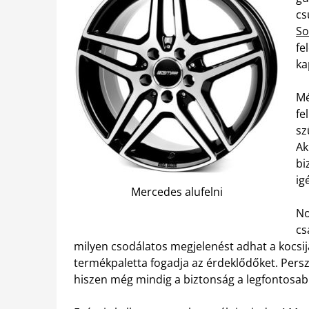
cs
So
fe
ka
Mé
fe
sz
Ak
bi
ig
Mercedes alufelni
No
cs
milyen csodálatos megjelenést adhat a kocsij
termékpaletta fogadja az érdeklődőket. Persz
hiszen még mindig a biztonság a legfontosab