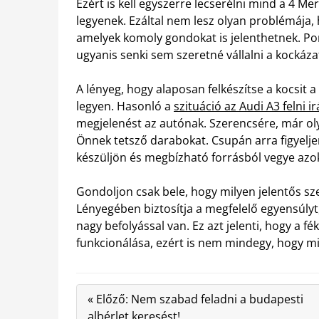
Ezért is kell egyszerre lecserélni mind a 4 M
legyenek. Ezáltal nem lesz olyan problémája, 
amelyek komoly gondokat is jelenthetnek. Po
ugyanis senki sem szeretné vállalni a kockáza
A lényeg, hogy alaposan felkészítse a kocsit 
legyen. Hasonló a
szituáció az Audi A3 felni ir
megjelenést az autónak. Szerencsére, már olya
Önnek tetsző darabokat. Csupán arra figyelj
készüljön és megbízható forrásból vegye azo
Gondoljon csak bele, hogy milyen jelentős sz
Lényegében biztosítja a megfelelő egyensúlyt,
nagy befolyással van. Ez azt jelenti, hogy a f
funkcionálása, ezért is nem mindegy, hogy mi
« Előző: Nem szabad feladni a budapesti
albérlet keresést!