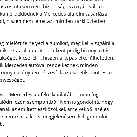
úszós utakon nem biztonságos a nyári változat.
kan érdeklődnek a Mercedes alufelni
vásárlása
lől, hiszen nem lehet azt minden sarki üzletben
pni.
g mielőtt felhelyezi a gumikat, meg kell vizsgálni a
lniknek az állapotát. Időnként pedig bizony azt is
ükséges kicserélni, hiszen a kopás elkerülhetetlen.
ik Mercedes autóval rendelkeznek, minden
zonnyal előnyben részesítik az esztétikumot és az
ényességet.
s, a Mercedes alufelni kínálatában nem fog
alódni ezen szempontból. Nem is gondolná, hogy
ának az említett eszközökkel, amelyekből széles
e nemcsak a kocsi megjelenésére kell gondolni,
b.