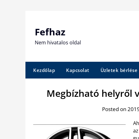
Skip
to
content
Fefhaz
Nem hivatalos oldal
Kezdőlap
Kapcsolat
Üzletek bérlése
Megbízható helyről v
Posted on 2019
Ah
az
gu