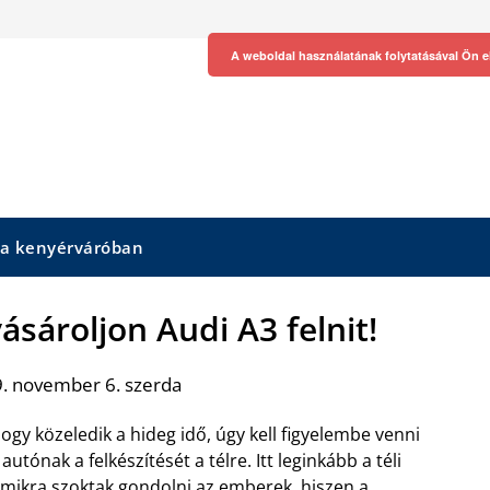
A weboldal használatának folytatásával Ön e
 a kenyérváróban
ásároljon Audi A3 felnit!
. november 6. szerda
ogy közeledik a hideg idő, úgy kell figyelembe venni
 autónak a felkészítését a télre. Itt leginkább a téli
mikra szoktak gondolni az emberek, hiszen a