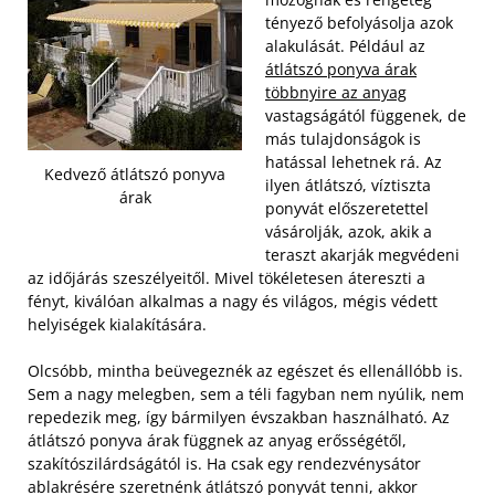
tényező befolyásolja azok
alakulását. Például az
átlátszó ponyva árak
többnyire az anyag
vastagságától függenek, de
más tulajdonságok is
hatással lehetnek rá. Az
Kedvező átlátszó ponyva
ilyen átlátszó, víztiszta
árak
ponyvát előszeretettel
vásárolják, azok, akik a
teraszt akarják megvédeni
az időjárás szeszélyeitől. Mivel tökéletesen átereszti a
fényt, kiválóan alkalmas a nagy és világos, mégis védett
helyiségek kialakítására.
Olcsóbb, mintha beüvegeznék az egészet és ellenállóbb is.
Sem a nagy melegben, sem a téli fagyban nem nyúlik, nem
repedezik meg, így bármilyen évszakban használható. Az
átlátszó ponyva árak függnek az anyag erősségétől,
szakítószilárdságától is. Ha csak egy rendezvénysátor
ablakrésére szeretnénk átlátszó ponyvát tenni, akkor