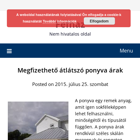
Skip
to
A weboldal használatának folytatásával Ön elfogadja a cookie-k
content
Fefhaz
Elfogadom
használatát
További információk
Nem hivatalos oldal
Menu
Megfizethető átlátszó ponyva árak
Posted on 2015. július 25. szombat
A ponyva egy remek anyag,
amit igen sokféleképpen
lehet felhasználni,
minőségétől és típusától
függően. A ponyva árak
rendkívül széles skálán
mozognak és rengeteg