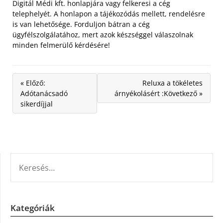
Digitál Médi kft. honlapjára vagy felkeresi a cég
telephelyét. A honlapon a tájékozódás mellett, rendelésre
is van lehetősége. Forduljon bátran a cég
ügyfélszolgálatához, mert azok készséggel válaszolnak
minden felmerülő kérdésére!
« Előző:
Reluxa a tökéletes
Adótanácsadó
árnyékolásért :Következő »
sikerdíjjal
KERESÉS:
Kategóriák