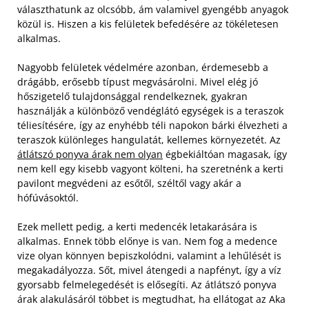
választhatunk az olcsóbb, ám valamivel gyengébb anyagok
közül is.
Hiszen a kis felületek befedésére az tökéletesen
alkalmas.
Nagyobb felületek védelmére azonban, érdemesebb a
drágább, erősebb típust megvásárolni. Mivel elég jó
hőszigetelő tulajdonsággal rendelkeznek, gyakran
használják a különböző vendéglátó egységek is a teraszok
téliesítésére, így az enyhébb téli napokon bárki élvezheti a
teraszok különleges hangulatát, kellemes környezetét. Az
átlátszó ponyva árak nem olyan
égbekiáltóan magasak, így
nem kell egy kisebb vagyont költeni, ha szeretnénk a kerti
pavilont megvédeni az esőtől, széltől vagy akár a
hófúvásoktól.
Ezek mellett pedig, a kerti medencék letakarására is
alkalmas. Ennek több előnye is van. Nem fog a medence
vize olyan könnyen bepiszkolódni, valamint a lehűlését is
megakadályozza. Sőt, mivel átengedi a napfényt, így a víz
gyorsabb felmelegedését is elősegíti. Az átlátszó ponyva
árak alakulásáról többet is megtudhat, ha ellátogat az Aka