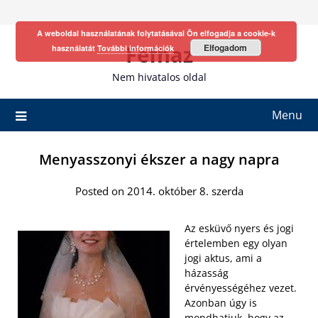
Skip
to
A weboldal használatának folytatásával Ön elfogadja a cookie-k
content
Fefhaz
Elfogadom
használatát
További információk
Nem hivatalos oldal
Menu
Menyasszonyi ékszer a nagy napra
Posted on 2014. október 8. szerda
Az esküvő nyers és jogi
értelemben egy olyan
jogi aktus, ami a
házasság
érvényességéhez vezet.
Azonban úgy is
mondhatjuk, hogy az