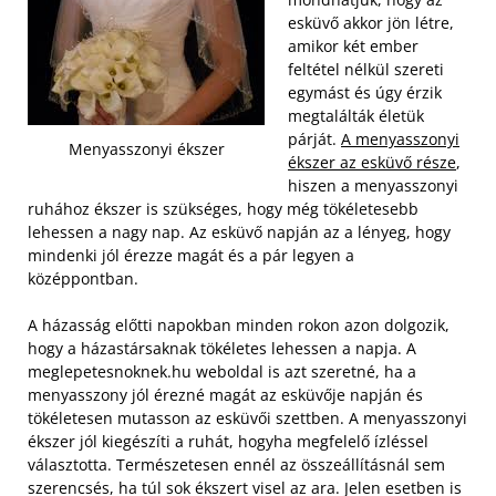
esküvő akkor jön létre,
amikor két ember
feltétel nélkül szereti
egymást és úgy érzik
megtalálták életük
párját.
A menyasszonyi
Menyasszonyi ékszer
ékszer az esküvő része
,
hiszen a menyasszonyi
ruhához ékszer is szükséges, hogy még tökéletesebb
lehessen a nagy nap. Az esküvő napján az a lényeg, hogy
mindenki jól érezze magát és a pár legyen a
középpontban.
A házasság előtti napokban minden rokon azon dolgozik,
hogy a házastársaknak tökéletes lehessen a napja. A
meglepetesnoknek.hu weboldal is azt szeretné, ha a
menyasszony jól érezné magát az esküvője napján és
tökéletesen mutasson az esküvői szettben. A menyasszonyi
ékszer jól kiegészíti a ruhát, hogyha megfelelő ízléssel
választotta. Természetesen ennél az összeállításnál sem
szerencsés, ha túl sok ékszert visel az ara. Jelen esetben is