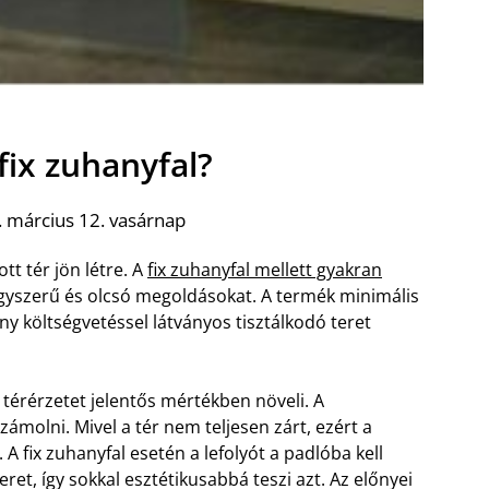
 fix zuhanyfal?
 március 12. vasárnap
ott tér jön létre. A
fix zuhanyfal mellett gyakran
egyszerű és olcsó megoldásokat. A termék minimális
ny költségvetéssel látványos tisztálkodó teret
a térérzetet jelentős mértékben növeli. A
molni. Mivel a tér nem teljesen zárt, ezért a
.
A fix zuhanyfal esetén a lefolyót a padlóba kell
teret, így sokkal esztétikusabbá teszi azt. Az előnyei