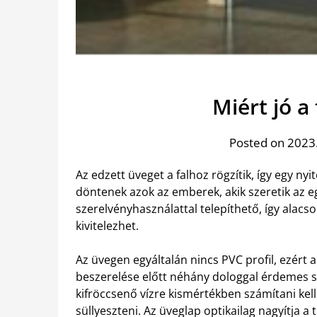
Miért jó a
Posted on 2023.
Az edzett üveget a falhoz rögzítik, így egy nyit
döntenek azok az emberek, akik szeretik az 
szerelvényhasználattal telepíthető, így alacso
kivitelezhet.
Az üvegen egyáltalán nincs PVC profil, ezért 
beszerelése előtt néhány dologgal érdemes szá
kifröccsenő vízre kismértékben számítani kell
süllyeszteni. Az üveglap optikailag nagyítja a 