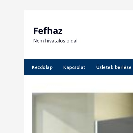
Skip
to
content
Fefhaz
Nem hivatalos oldal
Kezdőlap
Kapcsolat
Üzletek bérlése