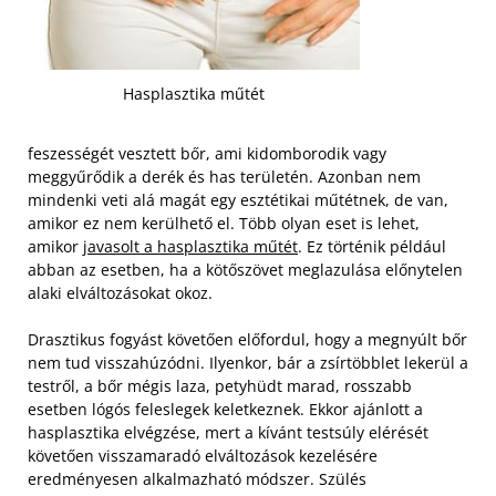
Hasplasztika műtét
feszességét vesztett bőr, ami kidomborodik vagy
meggyűrődik a derék és has területén. Azonban nem
mindenki veti alá magát egy esztétikai műtétnek, de van,
amikor ez nem kerülhető el. Több olyan eset is lehet,
amikor
javasolt a hasplasztika műtét
. Ez történik például
abban az esetben, ha a kötőszövet meglazulása előnytelen
alaki elváltozásokat okoz.
Drasztikus fogyást követően előfordul, hogy a megnyúlt bőr
nem tud visszahúzódni. Ilyenkor, bár a zsírtöbblet lekerül a
testről, a bőr mégis laza, petyhüdt marad, rosszabb
esetben lógós feleslegek keletkeznek. Ekkor ajánlott a
hasplasztika elvégzése, mert a kívánt testsúly elérését
követően visszamaradó elváltozások kezelésére
eredményesen alkalmazható módszer. Szülés