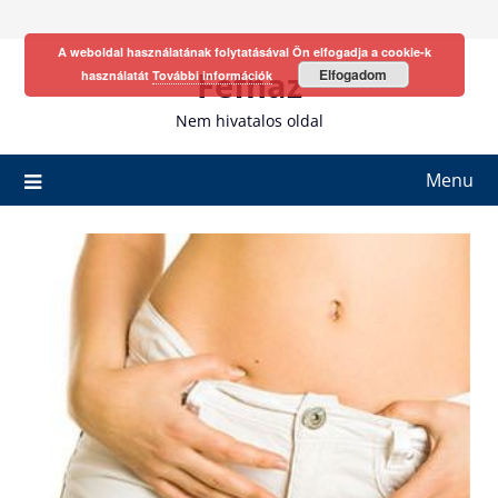
Skip
to
A weboldal használatának folytatásával Ön elfogadja a cookie-k
content
Fefhaz
Elfogadom
használatát
További információk
Nem hivatalos oldal
Menu