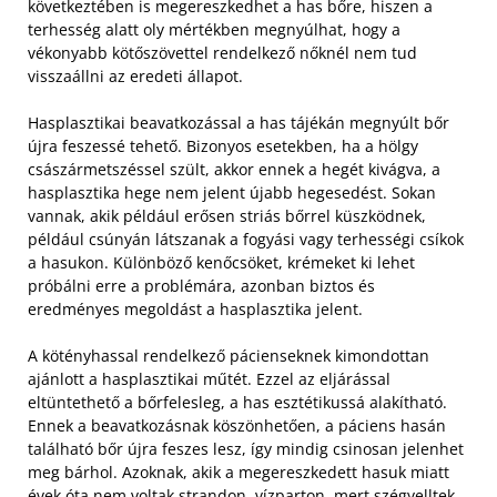
következtében is megereszkedhet a has bőre, hiszen a
terhesség alatt oly mértékben megnyúlhat, hogy a
vékonyabb kötőszövettel rendelkező nőknél nem tud
visszaállni az eredeti állapot.
Hasplasztikai beavatkozással a has tájékán megnyúlt bőr
újra feszessé tehető. Bizonyos esetekben, ha a hölgy
császármetszéssel szült, akkor ennek a hegét kivágva, a
hasplasztika hege nem jelent újabb hegesedést. Sokan
vannak, akik például erősen striás bőrrel küszködnek,
például csúnyán látszanak a fogyási vagy terhességi csíkok
a hasukon. Különböző kenőcsöket, krémeket ki lehet
próbálni erre a problémára, azonban biztos és
eredményes megoldást a hasplasztika jelent.
A kötényhassal rendelkező pácienseknek kimondottan
ajánlott a hasplasztikai műtét. Ezzel az eljárással
eltüntethető a bőrfelesleg, a has esztétikussá alakítható.
Ennek a beavatkozásnak köszönhetően, a páciens hasán
található bőr újra feszes lesz, így mindig csinosan jelenhet
meg bárhol. Azoknak, akik a megereszkedett hasuk miatt
évek óta nem voltak strandon, vízparton, mert szégyelltek