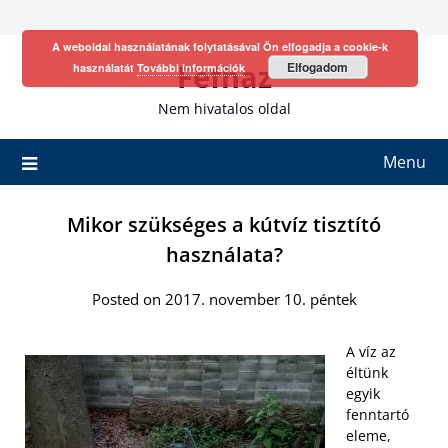
Skip
to
A weboldal használatának folytatásával Ön elfogadja a cookie-k
content
Fefhaz
Elfogadom
használatát
További információk
Nem hivatalos oldal
Menu
Mikor szükséges a kútvíz tisztító
használata?
Posted on 2017. november 10. péntek
A víz az
éltünk
egyik
fenntartó
eleme,