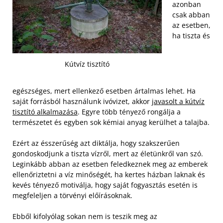
azonban
csak abban
az esetben,
ha tiszta és
Kútvíz tisztító
egészséges, mert ellenkező esetben ártalmas lehet. Ha
saját forrásból használunk ivóvizet, akkor
javasolt a kútvíz
tisztító alkalmazása
. Egyre több tényező rongálja a
természetet és egyben sok kémiai anyag kerülhet a talajba.
Ezért az ésszerűség azt diktálja, hogy szakszerűen
gondoskodjunk a tiszta vízről, mert az életünkről van szó.
Leginkább abban az esetben feledkeznek meg az emberek
ellenőriztetni a víz minőségét, ha kertes házban laknak és
kevés tényező motiválja, hogy saját fogyasztás esetén is
megfeleljen a törvényi előírásoknak.
Ebből kifolyólag sokan nem is teszik meg az