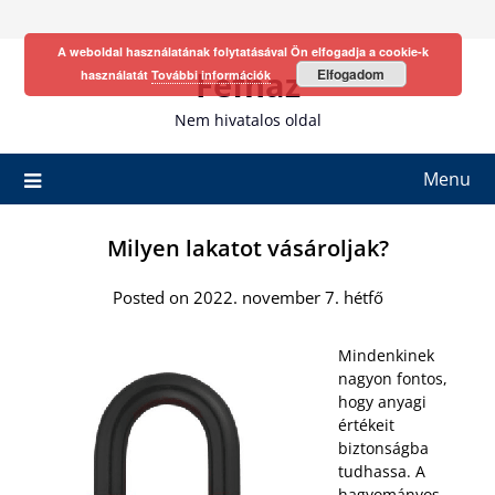
Skip
to
A weboldal használatának folytatásával Ön elfogadja a cookie-k
content
Fefhaz
Elfogadom
használatát
További információk
Nem hivatalos oldal
Menu
Milyen lakatot vásároljak?
Posted on 2022. november 7. hétfő
Mindenkinek
nagyon fontos,
hogy anyagi
értékeit
biztonságba
tudhassa. A
hagyományos