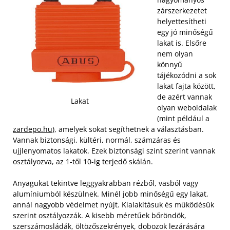
zárszerkezetet
helyettesítheti
egy jó minőségű
lakat is. Elsőre
nem olyan
könnyű
tájékozódni a sok
lakat fajta között,
de azért vannak
Lakat
olyan weboldalak
(mint például a
zardepo.hu
), amelyek sokat segíthetnek a választásban.
Vannak biztonsági, kültéri, normál, számzáras és
ujjlenyomatos lakatok. Ezek biztonsági szint szerint vannak
osztályozva, az 1-től 10-ig terjedő skálán.
Anyagukat tekintve leggyakrabban rézből, vasból vagy
alumíniumból készülnek. Minél jobb minőségű egy lakat,
annál nagyobb védelmet nyújt. Kialakításuk és működésük
szerint osztályozzák. A kisebb méretűek bőröndök,
szerszámosládák, öltözőszekrények, dobozok lezárására