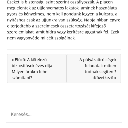
Ezeket is biztonsági szint szerint osztályozzák. A piacon
megjelentek az ujjlenyomatos lakatok, aminek használata
gyors és kényelmes, nem kell gondunk legyen a kulcsra, a
nyitáshoz csak az ujjunkra van szükség. Napjainkban egyre
elterjedtebb a szerelmesek összetartozását kifejező
szerelemlakat, amit hídra vagy kerítésre aggatnak fel. Ezek
nem vagyonvédelmi célt szolgálnak.
« Előző: A kötelező
A pályázatíró cégek
biztosítások éves díja –
feladatai: miben
Milyen árakra lehet
tudnak segíteni?
számítani?
:Következő »
KERESÉS: