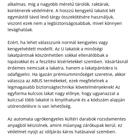
alkalmas, míg a nagyobb méretű tárolók, raktárak,
konténerek védelmére. A hosszú kengyelű lakatot két
egymástól távol levő tárgy összekötésére használjuk,
viszont ezek nem a legbiztonságosabbak, mivel könnyen
levághatóak.
Ezért, ha lehet válasszunk normál kengyeles vagy
kengyelvédett modellt. Az U lakatok a minőségi
lakatpántnak köszönhetően sokkal ellenálóbbak a
lopásokkal és a feszítési kísérletekkel szemben. Vásárlásnál
érdemes nemcsak a lakatra, hanem a lakatpántokra is
odafigyelni. Ha igazán prémiumminőséget szeretne, akkor
válassza az ABUS termékeket, ezek megfelelnek a
legmagasabb biztonságtechnikai követelményeknek! Az
egyforma kulcsos lakat nagy előnye, hogy ugyanazzal a
kulccsal több lakatot is kinyithatunk és a kódszám alapján
utórendelésre is van lehetőség.
Az automata ugrókengyeles kültéri darabok rozsdamentes
anyagból készülnek, amire műanyag zárókupak kerül, ez
védelmet nyújt az időjárás káros hatásaival szemben.