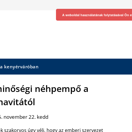
A weboldal használatának folytatásával Ön e
 a kenyérváróban
minőségi néhpempő a
avitától
6. november 22. kedd
k szakorvos úgy véli, hogy az emberi szervezet