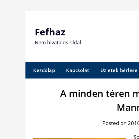
Skip
to
content
Fefhaz
Nem hivatalos oldal
Kezdőlap
Kapcsolat
Üzletek bérlése
A minden téren 
Mann
Posted on 201
So