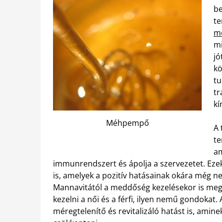
be
te
m
mi
jó
kö
tu
tr
kí
Méhpempő
A 
te
am
immunrendszert és ápolja a szervezetet. Eze
is, amelyek a pozitív hatásainak okára még 
Mannavitától a meddőség kezelésekor is megál
kezelni a női és a férfi, ilyen nemű gondokat. 
méregtelenítő és revitalizáló hatást is, aminek