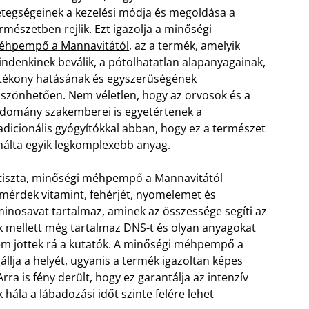
tegségeinek a kezelési módja és megoldása a
rmészetben rejlik. Ezt igazolja a
minőségi
éhpempő a Mannavitától
, az a termék, amelyik
ndenkinek beválik, a pótolhatatlan alapanyagainak,
tékony hatásának és egyszerűségének
szönhetően. Nem véletlen, hogy az orvosok és a
domány szakemberei is egyetértenek a
adicionális gyógyítókkal abban, hogy ez a természet
nálta egyik legkomplexebb anyag.
tiszta, minőségi méhpempő a Mannavitától
mérdek vitamint, fehérjét, nyomelemet és
inosavat tartalmaz, aminek az összessége segíti az
k mellett még tartalmaz DNS-t és olyan anyagokat
nem jöttek rá a kutatók. A minőségi méhpempő a
lja a helyét, ugyanis a termék igazoltan képes
Arra is fény derült, hogy ez garantálja az intenzív
 hála a lábadozási időt szinte felére lehet