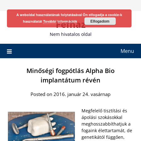
Skip
to
A weboldal használatának folytatásával Ön elfogadja a cookie-k
content
Fefhaz
Elfogadom
használatát
További információk
Nem hivatalos oldal
Menu
Minőségi fogpótlás Alpha Bio
implantátum révén
Posted on 2016. január 24. vasárnap
Megfelelő tisztítási és
ápolási szokásokkal
meghosszabbíthatjuk a
fogaink élettartamát, de
genetikától függően,