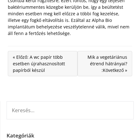
csontba kerül rögzítésre, ezért fontos, hogy egy teljesen
baktériummentes közegbe kerüljön be, így a beültetést
minden esetben meg kell előzze a többi fog kezelése,
illetve egy fogkő eltávolítás is. Ezáltal az Alpha Bio
implantátum behelyezése veszélytelenné válik, mivel nem
áll fenn a fertőzés lehetősége.
« Előző: A wc papír több
Mik a vegetáriánus
esetben újrahasznosított
étrend hátrányai?
papírból készül
:Következő »
KERESÉS:
Kategóriák