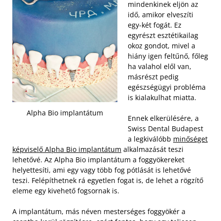
mindenkinek eljön az
idő, amikor elveszíti
egy-két fogát. Ez
egyrészt esztétikailag
okoz gondot, mivel a
hiány igen feltűnő, főleg
ha valahol elől van,
másrészt pedig
egészségügyi probléma
is kialakulhat miatta.
Alpha Bio implantátum
Ennek elkerülésére, a
Swiss Dental Budapest
a legkiválóbb
minőséget
képviselő Alpha Bio implantátum
alkalmazását teszi
lehetővé. Az Alpha Bio implantátum a foggyökereket
helyettesíti, ami egy vagy több fog pótlását is lehetővé
teszi. Felépíthetnek rá egyetlen fogat is, de lehet a rögzítő
eleme egy kivehető fogsornak is.
A implantátum, más néven mesterséges foggyökér a