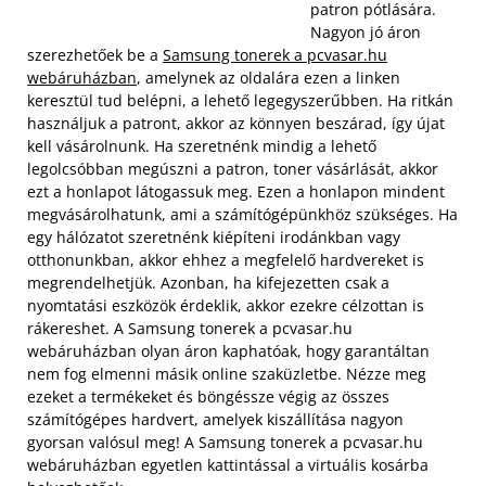
patron pótlására.
Nagyon jó áron
szerezhetőek be a
Samsung tonerek a pcvasar.hu
webáruházban
, amelynek az oldalára ezen a linken
keresztül tud belépni, a lehető legegyszerűbben. Ha ritkán
használjuk a patront, akkor az könnyen beszárad, így újat
kell vásárolnunk. Ha szeretnénk mindig a lehető
legolcsóbban megúszni a patron, toner vásárlását, akkor
ezt a honlapot látogassuk meg. Ezen a honlapon mindent
megvásárolhatunk, ami a számítógépünkhöz szükséges.
Ha
egy hálózatot szeretnénk kiépíteni irodánkban vagy
otthonunkban, akkor ehhez a megfelelő hardvereket is
megrendelhetjük. Azonban, ha kifejezetten csak a
nyomtatási eszközök érdeklik, akkor ezekre célzottan is
rákereshet. A Samsung tonerek a pcvasar.hu
webáruházban olyan áron kaphatóak, hogy garantáltan
nem fog elmenni másik online szaküzletbe. Nézze meg
ezeket a termékeket és böngéssze végig az összes
számítógépes hardvert, amelyek kiszállítása nagyon
gyorsan valósul meg! A Samsung tonerek a pcvasar.hu
webáruházban egyetlen kattintással a virtuális kosárba