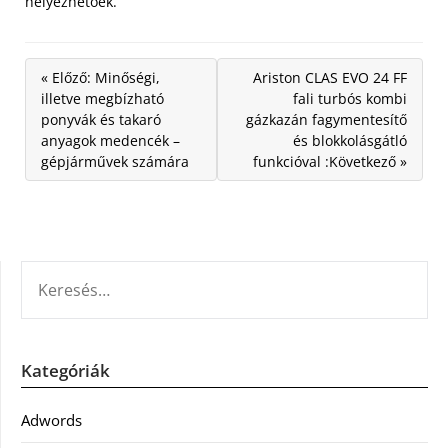
helyezhetőek.
« Előző: Minőségi,
Ariston CLAS EVO 24 FF
illetve megbízható
fali turbós kombi
ponyvák és takaró
gázkazán fagymentesítő
anyagok medencék –
és blokkolásgátló
gépjárművek számára
funkcióval :Következő »
KERESÉS:
Kategóriák
Adwords