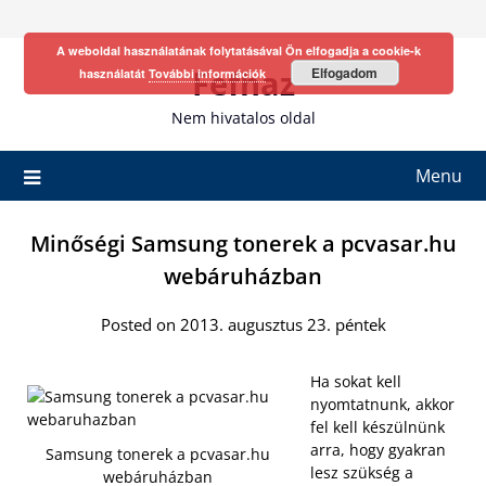
Skip
to
A weboldal használatának folytatásával Ön elfogadja a cookie-k
content
Fefhaz
Elfogadom
használatát
További információk
Nem hivatalos oldal
Menu
Minőségi Samsung tonerek a pcvasar.hu
webáruházban
Posted on 2013. augusztus 23. péntek
Ha sokat kell
nyomtatnunk, akkor
fel kell készülnünk
arra, hogy gyakran
Samsung tonerek a pcvasar.hu
lesz szükség a
webáruházban