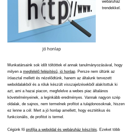
webáruház
trendekkel.
Jó honlap
Munkatársaink sok időt töltöttek el annak tanulmányozásával, hogy
milyen a
megfelelő felépítésű, jó honlap
. Persze nem ültünk az
íróasztal mellett és nézelődtünk, hanem az általunk tervezett
weboldalakból és a róluk készült visszajelzésekből alakítottuk ki
azt, ami a hazai piacon, megfelelve a webes piac általános
követelményeinek, a leginkább eredményes. Vannak nagyon szép
oldalak, de sajnos, nem termelnek profitot a tulajdonosoknak, hiszen
ez lenne a cél. Mert a jó honlap amellett, hogy esztétikus és
funkcionális, de profitot is termel.
Cégünk fő
profilja a weboldal és webáruház készítés
. Ezeket több