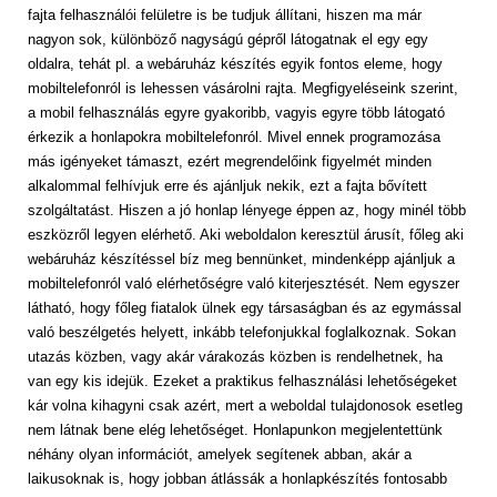
fajta felhasználói felületre is be tudjuk állítani, hiszen ma már
nagyon sok, különböző nagyságú gépről látogatnak el egy egy
oldalra, tehát pl. a webáruház készítés egyik fontos eleme, hogy
mobiltelefonról is lehessen vásárolni rajta. Megfigyeléseink szerint,
a mobil felhasználás egyre gyakoribb, vagyis egyre több látogató
érkezik a honlapokra mobiltelefonról. Mivel ennek programozása
más igényeket támaszt, ezért megrendelőink figyelmét minden
alkalommal felhívjuk erre és ajánljuk nekik, ezt a fajta bővített
szolgáltatást. Hiszen a jó honlap lényege éppen az, hogy minél több
eszközről legyen elérhető. Aki weboldalon keresztül árusít, főleg aki
webáruház készítéssel bíz meg bennünket, mindenképp ajánljuk a
mobiltelefonról való elérhetőségre való kiterjesztését. Nem egyszer
látható, hogy főleg fiatalok ülnek egy társaságban és az egymással
való beszélgetés helyett, inkább telefonjukkal foglalkoznak. Sokan
utazás közben, vagy akár várakozás közben is rendelhetnek, ha
van egy kis idejük. Ezeket a praktikus felhasználási lehetőségeket
kár volna kihagyni csak azért, mert a weboldal tulajdonosok esetleg
nem látnak bene elég lehetőséget. Honlapunkon megjelentettünk
néhány olyan információt, amelyek segítenek abban, akár a
laikusoknak is, hogy jobban átlássák a honlapkészítés fontosabb