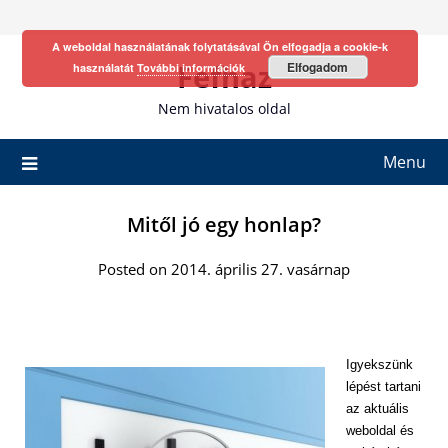
Skip
to
A weboldal használatának folytatásával Ön elfogadja a cookie-k
content
Fefhaz
Elfogadom
használatát
További információk
Nem hivatalos oldal
Menu
Mitől jó egy honlap?
Posted on 2014. április 27. vasárnap
Igyekszünk
lépést tartani
az aktuális
weboldal és