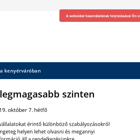
A weboldal használatának folytatásával Ön e
 a kenyérváróban
legmagasabb szinten
9. október 7. hétfő
vállalatokat érintő különböző szabályozásokról
ngeteg helyen lehet olvasni és megannyi
formáció áll a rendelkezésünkre.