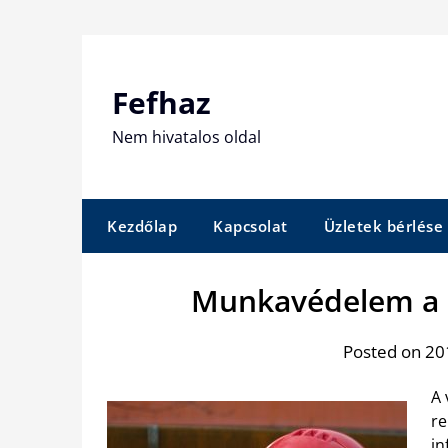
Skip
to
content
Fefhaz
Nem hivatalos oldal
Kezdőlap
Kapcsolat
Üzletek bérlése
Munkavédelem a 
Posted on 201
A 
re
in