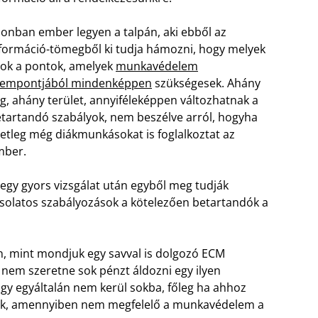
onban ember legyen a talpán, aki ebből az
formáció-tömegből ki tudja hámozni, hogy melyek
ok a pontok, amelyek
munkavédelem
zempontjából mindenképpen
szükségesek. Ahány
g, ahány terület, annyiféleképpen változhatnak a
tartandó szabályok, nem beszélve arról, hogyha
etleg még diákmunkásokat is foglalkoztat az
mber.
egy gyors vizsgálat után egyből meg tudják
latos szabályozások a kötelezően betartandók a
an, mint mondjuk egy savval is dolgozó ECM
nem szeretne sok pénzt áldozni egy ilyen
ogy egyáltalán nem kerül sokba, főleg ha ahhoz
unk, amennyiben nem megfelelő a munkavédelem a