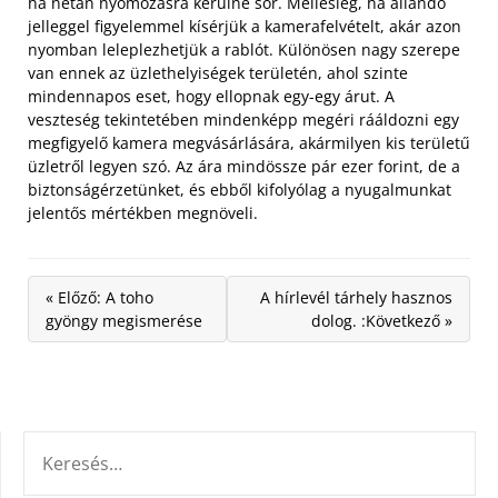
ha netán nyomozásra kerülne sor. Mellesleg, ha állandó
jelleggel figyelemmel kísérjük a kamerafelvételt, akár azon
nyomban leleplezhetjük a rablót. Különösen nagy szerepe
van ennek az üzlethelyiségek területén, ahol szinte
mindennapos eset, hogy ellopnak egy-egy árut. A
veszteség tekintetében mindenképp megéri rááldozni egy
megfigyelő kamera megvásárlására, akármilyen kis területű
üzletről legyen szó. Az ára mindössze pár ezer forint, de a
biztonságérzetünket, és ebből kifolyólag a nyugalmunkat
jelentős mértékben megnöveli.
« Előző: A toho
A hírlevél tárhely hasznos
gyöngy megismerése
dolog. :Következő »
KERESÉS: