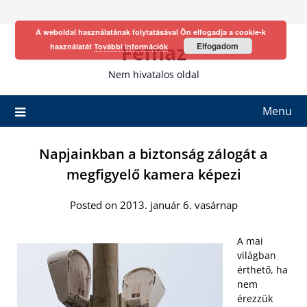
Skip
to
A weboldal használatának folytatásával Ön elfogadja a cookie-k
content
Fefhaz
Elfogadom
használatát
További információk
Nem hivatalos oldal
Menu
Napjainkban a biztonság zálogát a
megfigyelő kamera képezi
Posted on 2013. január 6. vasárnap
A mai
világban
érthető, ha
nem
érezzük