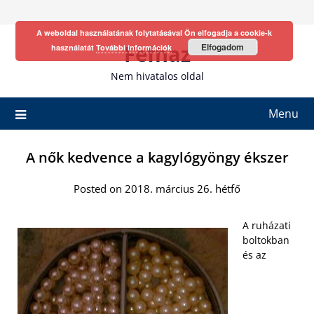
Skip
to
A weboldal használatának folytatásával Ön elfogadja a cookie-k
content
Fefhaz
Elfogadom
használatát
További információk
Nem hivatalos oldal
Menu
A nők kedvence a kagylógyöngy ékszer
Posted on 2018. március 26. hétfő
A ruházati
boltokban
és az