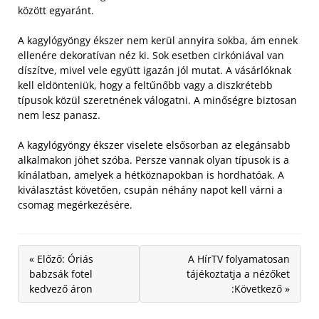
között egyaránt.
A kagylógyöngy ékszer nem kerül annyira sokba, ám ennek
ellenére dekoratívan néz ki. Sok esetben cirkóniával van
díszítve, mivel vele együtt igazán jól mutat. A vásárlóknak
kell eldönteniük, hogy a feltűnőbb vagy a diszkrétebb
típusok közül szeretnének válogatni. A minőségre biztosan
nem lesz panasz.
A kagylógyöngy ékszer viselete elsősorban az elegánsabb
alkalmakon jöhet szóba. Persze vannak olyan típusok is a
kínálatban, amelyek a hétköznapokban is hordhatóak. A
kiválasztást követően, csupán néhány napot kell várni a
csomag megérkezésére.
« Előző: Óriás
A HírTV folyamatosan
babzsák fotel
tájékoztatja a nézőket
kedvező áron
:Következő »