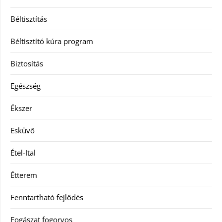
Béltisztítás
Béltisztító kúra program
Biztosítás
Egészség
Ékszer
Esküvő
Étel-Ital
Étterem
Fenntartható fejlődés
Fogászat fogorvos