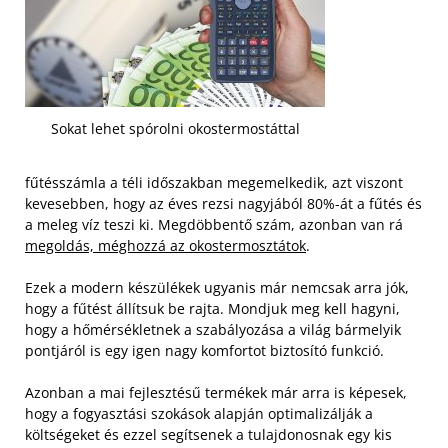
Sokat lehet spórolni okostermostáttal
fűtésszámla a téli időszakban megemelkedik, azt viszont
kevesebben, hogy az éves rezsi nagyjából 80%-át a fűtés és
a meleg víz teszi ki. Megdöbbentő szám, azonban van rá
megoldás, méghozzá az okostermosztátok
.
Ezek a modern készülékek ugyanis már nemcsak arra jók,
hogy a fűtést állítsuk be rajta. Mondjuk meg kell hagyni,
hogy a hőmérsékletnek a szabályozása a világ bármelyik
pontjáról is egy igen nagy komfortot biztosító funkció.
Azonban a mai fejlesztésű termékek már arra is képesek,
hogy a fogyasztási szokások alapján optimalizálják a
költségeket és ezzel segítsenek a tulajdonosnak egy kis