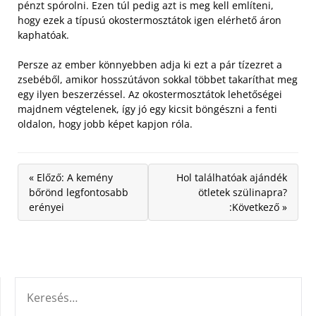
pénzt spórolni. Ezen túl pedig azt is meg kell említeni,
hogy ezek a típusú okostermosztátok igen elérhető áron
kaphatóak.
Persze az ember könnyebben adja ki ezt a pár tízezret a
zsebéből, amikor hosszútávon sokkal többet takaríthat meg
egy ilyen beszerzéssel. Az okostermosztátok lehetőségei
majdnem végtelenek, így jó egy kicsit böngészni a fenti
oldalon, hogy jobb képet kapjon róla.
« Előző: A kemény
Hol találhatóak ajándék
bőrönd legfontosabb
ötletek szülinapra?
erényei
:Következő »
KERESÉS: