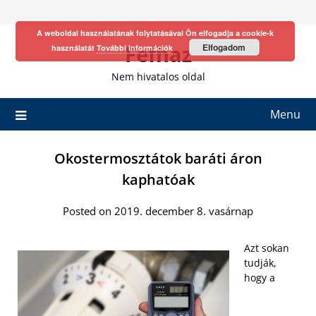
Skip
to
A weboldal használatának folytatásával Ön elfogadja a cookie-k
content
Fefhaz
Elfogadom
használatát
További információk
Nem hivatalos oldal
Menu
Okostermosztátok baráti áron
kaphatóak
Posted on 2019. december 8. vasárnap
Azt sokan
tudják,
hogy a