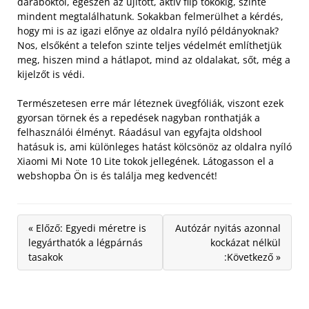
daraboktól, egészen az újított, aktív flip tokokig, szinte
mindent megtalálhatunk. Sokakban felmerülhet a kérdés,
hogy mi is az igazi előnye az oldalra nyíló példányoknak?
Nos, elsőként a telefon szinte teljes védelmét említhetjük
meg, hiszen mind a hátlapot, mind az oldalakat, sőt, még a
kijelzőt is védi.
Természetesen erre már léteznek üvegfóliák, viszont ezek
gyorsan törnek és a repedések nagyban ronthatják a
felhasználói élményt. Ráadásul van egyfajta oldshool
hatásuk is, ami különleges hatást kölcsönöz az oldalra nyíló
Xiaomi Mi Note 10 Lite tokok jellegének. Látogasson el a
webshopba Ön is és találja meg kedvencét!
« Előző: Egyedi méretre is
Autózár nyitás azonnal
legyárthatók a légpárnás
kockázat nélkül
tasakok
:Következő »