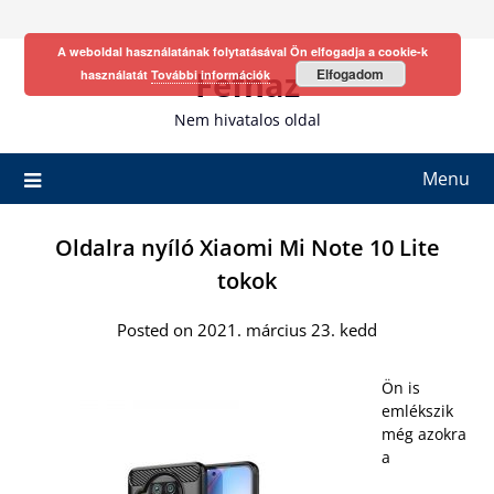
Skip
to
A weboldal használatának folytatásával Ön elfogadja a cookie-k
content
Fefhaz
Elfogadom
használatát
További információk
Nem hivatalos oldal
Menu
Oldalra nyíló Xiaomi Mi Note 10 Lite
tokok
Posted on 2021. március 23. kedd
Ön is
emlékszik
még azokra
a