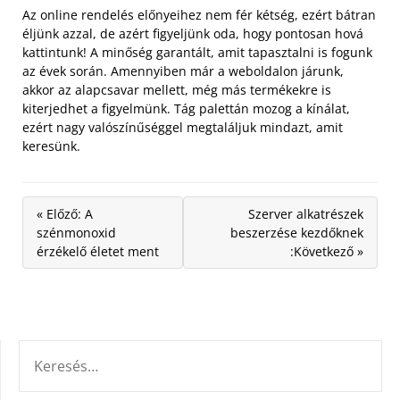
Az online rendelés előnyeihez nem fér kétség, ezért bátran
éljünk azzal, de azért figyeljünk oda, hogy pontosan hová
kattintunk! A minőség garantált, amit tapasztalni is fogunk
az évek során. Amennyiben már a weboldalon járunk,
akkor az alapcsavar mellett, még más termékekre is
kiterjedhet a figyelmünk. Tág palettán mozog a kínálat,
ezért nagy valószínűséggel megtaláljuk mindazt, amit
keresünk.
« Előző: A
Szerver alkatrészek
szénmonoxid
beszerzése kezdőknek
érzékelő életet ment
:Következő »
KERESÉS: