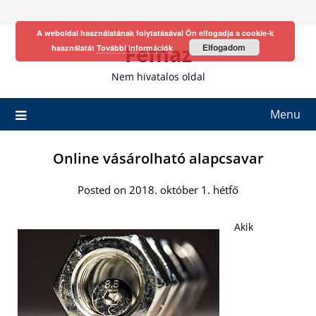
Skip
to
A weboldal használatának folytatásával Ön elfogadja a cookie-k
content
Fefhaz
Elfogadom
használatát
További információk
Nem hivatalos oldal
Menu
Online vásárolható alapcsavar
Posted on 2018. október 1. hétfő
Akik