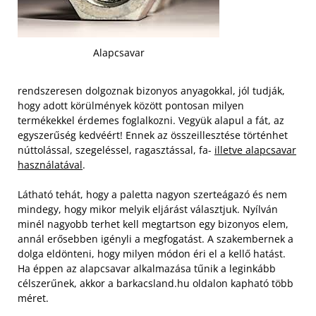
Alapcsavar
rendszeresen dolgoznak bizonyos anyagokkal, jól tudják,
hogy adott körülmények között pontosan milyen
termékekkel érdemes foglalkozni. Vegyük alapul a fát, az
egyszerűség kedvéért! Ennek az összeillesztése történhet
núttolással, szegeléssel, ragasztással, fa-
illetve alapcsavar
használatával
.
Látható tehát, hogy a paletta nagyon szerteágazó és nem
mindegy, hogy mikor melyik eljárást választjuk. Nyílván
minél nagyobb terhet kell megtartson egy bizonyos elem,
annál erősebben igényli a megfogatást. A szakembernek a
dolga eldönteni, hogy milyen módon éri el a kellő hatást.
Ha éppen az alapcsavar alkalmazása tűnik a leginkább
célszerűnek, akkor a barkacsland.hu oldalon kapható több
méret.