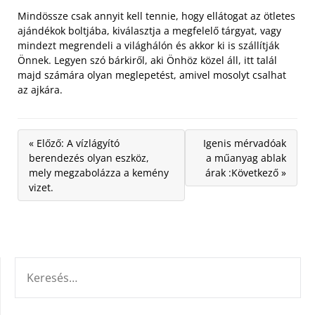
Mindössze csak annyit kell tennie, hogy ellátogat az ötletes
ajándékok boltjába, kiválasztja a megfelelő tárgyat, vagy
mindezt megrendeli a világhálón és akkor ki is szállítják
Önnek. Legyen szó bárkiről, aki Önhöz közel áll, itt talál
majd számára olyan meglepetést, amivel mosolyt csalhat
az ajkára.
« Előző: A vízlágyító
Igenis mérvadóak
berendezés olyan eszköz,
a műanyag ablak
mely megzabolázza a kemény
árak :Következő »
vizet.
KERESÉS: