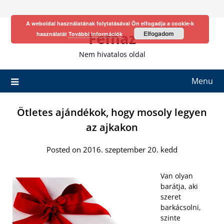
Skip
to
A weboldal használatának folytatásával Ön elfogadja a cookie-k
content
Fefhaz
Elfogadom
használatát
További információk
Nem hivatalos oldal
Menu
Ötletes ajándékok, hogy mosoly legyen
az ajkakon
Posted on 2016. szeptember 20. kedd
Van olyan
barátja, aki
szeret
barkácsolni,
szinte