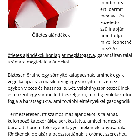
mindenhez
ért, bármit
megjavít és
közeledő
szülinapján
Ötletes ajándékok
nem tudja
mivel lephetné
meg? Az
ötletes ajándékok honlapját meglátogatva
, garantáltan talál
számára megfelelő ajándékot.
Biztosan örülne egy sörnyitó kalapácsnak, aminek egyik
vége kalapács, a másik pedig egy sörnyitó, hiszen ez
egyben vicces és hasznos is. Sőt, valahányszor összeülnek
esténként egy sör mellett beszélgetni, mindig emlékeztetni
fogja a barátságukra, ami további élményekkel gazdagodik.
Természetesen, itt számos más ajándékot is találhat,
különböző kategóriákba sorakoztatva, amivel nemcsak
barátait, hanem feleségének, gyermekeinek, anyósának,
főnökének, de akár a beosztottjának is örömet szerezhet.