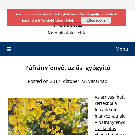
Skip
to
A weboldal használatának folytatásával Ön elfogadja a cookie-k
content
Fefhaz
Elfogadom
használatát
További információk
Nem hivatalos oldal
Menu
Páfrányfenyő, az ősi gyógyító
Posted on 2017. október 22. vasárnap
Az árnyas, buja
kertekből a
fenyők sem
hiányozhatnak.
A
páfrányfenyő
csodálatos
eleme
lehet az