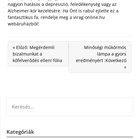
nagyon hatásos a depresszió, feledékenység vagy az
Alzheimer-kór kezelésére. Ha Önt is rabul ejtette ez a
fantasztikus fa, rendelje meg a virag-online.hu
webáruházból!
« Előző: Megérdemli
Minőségi műkörmös
bizalmunkat a
lámpa a gyors
kőfelverődés elleni fólia
eredményért :Következő
»
KERESÉS:
Kategóriák