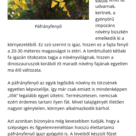
udvarnak,
kertnek, a
gyönyörű
impozáns
Páfrányfenyő
növény büszkén
emelkedik ki a
környezetéből. Ez szó szerint is igaz, hiszen ez a fajta fenyő
a 20-30 méteres magasságot is eléri. A lombhullató kétlaki
fa igazán titokzatos tagja a növényvilágnak, hiszen a
dinoszauruszok korából itt maradt növény fajának egyetlen
ma élő változata.
A páfrányfenyő az egyik legősibb növény és törzsének
egyetlen képviselője, így már csak emiatt is mindenképpen
„illik” legalább egyet ültetni. Természetesen, nemcsak
ezért érdemes tartani ilyen fát. Mivel talajigényét illetően
nagyon igénytelen, könnyen alkalmazkodik bárhol.
Azt azonban bizonyára még kevesebben tudják, hogy a
szépséges és figyelemreméltóan hosszú élettartamú
páfrányfenyő igazi gyógyító is. A leveiből készült főzet