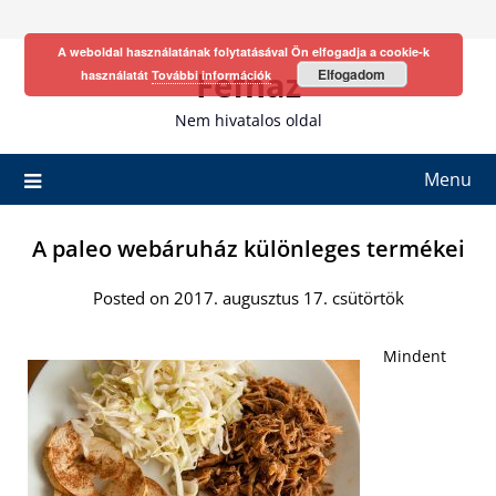
Skip
to
A weboldal használatának folytatásával Ön elfogadja a cookie-k
content
Fefhaz
Elfogadom
használatát
További információk
Nem hivatalos oldal
Menu
A paleo webáruház különleges termékei
Posted on 2017. augusztus 17. csütörtök
Mindent