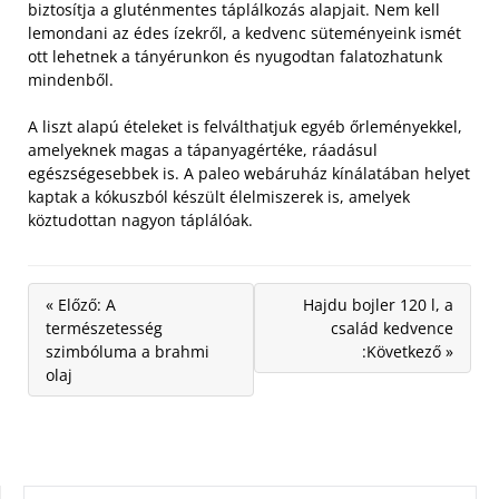
biztosítja a gluténmentes táplálkozás alapjait. Nem kell
lemondani az édes ízekről, a kedvenc süteményeink ismét
ott lehetnek a tányérunkon és nyugodtan falatozhatunk
mindenből.
A liszt alapú ételeket is felválthatjuk egyéb őrleményekkel,
amelyeknek magas a tápanyagértéke, ráadásul
egészségesebbek is. A paleo webáruház kínálatában helyet
kaptak a kókuszból készült élelmiszerek is, amelyek
köztudottan nagyon táplálóak.
« Előző: A
Hajdu bojler 120 l, a
természetesség
család kedvence
szimbóluma a brahmi
:Következő »
olaj
KERESÉS: