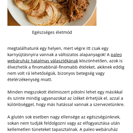
Egészséges életmód
megtalálhatunk egy helyen, mert végre itt csak egy
karnyújtásnyira vannak a változatos alapanyagok! A
paleo
webáruház hatalmas választékának
köszönhetően, azok is
élvezhetik a finomabbnál-finomabb ételeket, akiknek eddig
nem volt rá lehetőségük, bizonyos betegség vagy
ételérzékenység miatt.
Minden megszokott élelmiszert pótolni lehet egy másikkal
és szinte mindig ugyanazokat az ízéket érhetjük el, azzal a
különbséggel, hogy más hatással vannak a szervezetünkre.
A glutén sok esetben nagy ellensége az egészségünknek,
sokan nem tudják feldolgozni vagy az elfogyasztása után
kellemetlen tüneteket tapasztalnak. A paleo webáruház