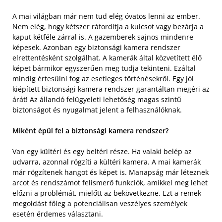
A mai világban már nem tud elég óvatos lenni az ember.
Nem elég, hogy kétszer ráfordítja a kulcsot vagy bezárja a
kaput kétféle zárral is. A gazemberek sajnos mindenre
képesek. Azonban egy biztonsági kamera rendszer
elrettentésként szolgálhat. A kamerák által közvetített élő
képet bármikor egyszerűen meg tudja tekinteni. Ezáltal
mindig értesülni fog az esetleges történésekről. Egy jól
kiépített biztonsági kamera rendszer garantáltan megéri az
árát! Az állandó felügyeleti lehetőség magas szintű
biztonságot és nyugalmat jelent a felhasználóknak.
Miként épül fel a biztonsági kamera rendszer?
Van egy kültéri és egy beltéri része. Ha valaki belép az
udvarra, azonnal rögzíti a kültéri kamera. A mai kamerák
már rögzítenek hangot és képet is. Manapság már léteznek
arcot és rendszámot felismerő funkciók, amikkel meg lehet
előzni a problémát, mielőtt az bekövetkezne. Ezt a remek
megoldást főleg a potenciálisan veszélyes személyek
esetén érdemes választani.