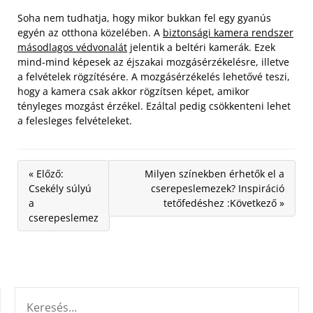
Soha nem tudhatja, hogy mikor bukkan fel egy gyanús
egyén az otthona közelében. A
biztonsági kamera rendszer
másodlagos védvonalát
jelentik a beltéri kamerák. Ezek
mind-mind képesek az éjszakai mozgásérzékelésre, illetve
a felvételek rögzítésére. A mozgásérzékelés lehetővé teszi,
hogy a kamera csak akkor rögzítsen képet, amikor
tényleges mozgást érzékel. Ezáltal pedig csökkenteni lehet
a felesleges felvételeket.
« Előző:
Milyen színekben érhetők el a
Csekély súlyú
cserepeslemezek? Inspiráció
a
tetőfedéshez :Következő »
cserepeslemez
KERESÉS: