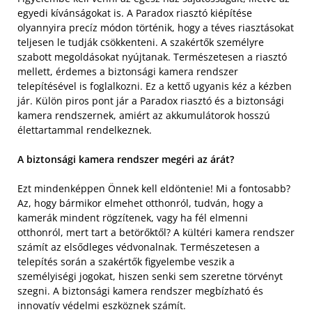
egyedi kívánságokat is. A Paradox riasztó kiépítése
olyannyira precíz módon történik, hogy a téves riasztásokat
teljesen le tudják csökkenteni. A szakértők személyre
szabott megoldásokat nyújtanak. Természetesen a riasztó
mellett, érdemes a biztonsági kamera rendszer
telepítésével is foglalkozni. Ez a kettő ugyanis kéz a kézben
jár. Külön piros pont jár a Paradox riasztó és a biztonsági
kamera rendszernek, amiért az akkumulátorok hosszú
élettartammal rendelkeznek.
A biztonsági kamera rendszer megéri az árát?
Ezt mindenképpen Önnek kell eldöntenie! Mi a fontosabb?
Az, hogy bármikor elmehet otthonról, tudván, hogy a
kamerák mindent rögzítenek, vagy ha fél elmenni
otthonról, mert tart a betörőktől? A kültéri kamera rendszer
számít az elsődleges védvonalnak. Természetesen a
telepítés során a szakértők figyelembe veszik a
személyiségi jogokat, hiszen senki sem szeretne törvényt
szegni. A biztonsági kamera rendszer megbízható és
innovatív védelmi eszköznek számít.