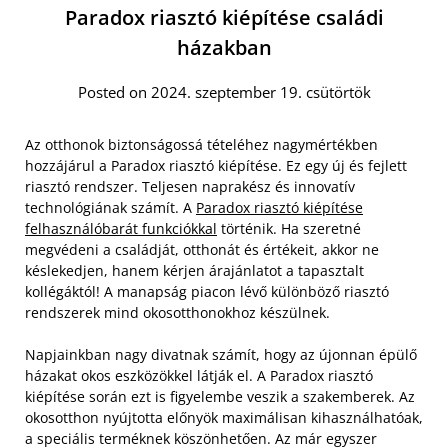
Paradox riasztó kiépítése családi
házakban
Posted on 2024. szeptember 19. csütörtök
Az otthonok biztonságossá tételéhez nagymértékben
hozzájárul a Paradox riasztó kiépítése. Ez egy új és fejlett
riasztó rendszer. Teljesen naprakész és innovatív
technológiának számít. A
Paradox riasztó kiépítése
felhasználóbarát funkciókkal
történik. Ha szeretné
megvédeni a családját, otthonát és értékeit, akkor ne
késlekedjen, hanem kérjen árajánlatot a tapasztalt
kollégáktól! A manapság piacon lévő különböző riasztó
rendszerek mind okosotthonokhoz készülnek.
Napjainkban nagy divatnak számít, hogy az újonnan épülő
házakat okos eszközökkel látják el. A Paradox riasztó
kiépítése során ezt is figyelembe veszik a szakemberek. Az
okosotthon nyújtotta előnyök maximálisan kihasználhatóak,
a speciális terméknek köszönhetően. Az már egyszer