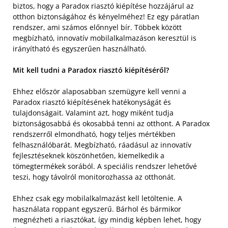
biztos, hogy a Paradox riasztó kiépítése hozzájárul az
otthon biztonságához és kényelméhez! Ez egy páratlan
rendszer, ami számos előnnyel bír. Többek között
megbízható, innovatív mobilalkalmazáson keresztül is
irányítható és egyszerűen használható.
Mit kell tudni a Paradox riasztó kiépítéséről?
Ehhez először alaposabban szemügyre kell venni a
Paradox riasztó kiépítésének hatékonyságát és
tulajdonságait. Valamint azt, hogy miként tudja
biztonságosabbá és okosabbá tenni az otthont. A Paradox
rendszerről elmondható, hogy teljes mértékben
felhasználóbarát. Megbízható, ráadásul az innovatív
fejlesztéseknek köszönhetően, kiemelkedik a
tömegtermékek sorából. A speciális rendszer lehetővé
teszi, hogy távolról monitorozhassa az otthonát.
Ehhez csak egy mobilalkalmazást kell letöltenie. A
használata roppant egyszerű. Bárhol és bármikor
megnézheti a riasztókat, így mindig képben lehet, hogy