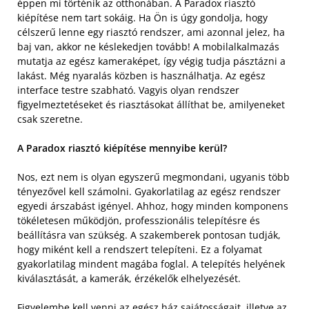
éppen mi történik az otthonában. A Paradox riasztó
kiépítése nem tart sokáig. Ha Ön is úgy gondolja, hogy
célszerű lenne egy riasztó rendszer, ami azonnal jelez, ha
baj van, akkor ne késlekedjen tovább! A mobilalkalmazás
mutatja az egész kameraképet, így végig tudja pásztázni a
lakást. Még nyaralás közben is használhatja. Az egész
interface testre szabható. Vagyis olyan rendszer
figyelmeztetéseket és riasztásokat állíthat be, amilyeneket
csak szeretne.
A Paradox riasztó kiépítése mennyibe kerül?
Nos, ezt nem is olyan egyszerű megmondani, ugyanis több
tényezővel kell számolni. Gyakorlatilag az egész rendszer
egyedi árszabást igényel. Ahhoz, hogy minden komponens
tökéletesen működjön, professzionális telepítésre és
beállításra van szükség. A szakemberek pontosan tudják,
hogy miként kell a rendszert telepíteni. Ez a folyamat
gyakorlatilag mindent magába foglal. A telepítés helyének
kiválasztását, a kamerák, érzékelők elhelyezését.
Figyelembe kell venni az egész ház sajátosságait, illetve az