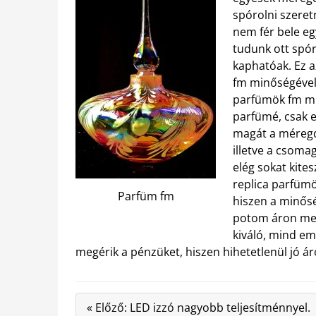
spórolni szere
nem fér bele eg
tudunk ott spó
kaphatóak. Ez a
fm minőségével,
parfümök fm mi
parfümé, csak e
magát a méregd
illetve a csoma
elég sokat kitesz
replica parfümö
Parfüm fm
hiszen a minősé
potom áron meg
kiváló, mind em
megérik a pénzüket, hiszen hihetetlenül jó á
« Előző: LED izzó nagyobb teljesítménnyel.