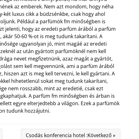
tnének az emberek. Nem azt mondom, hogy néha
y-két luxus cikk a büdzsénkbe, csak hogy ahol
roljunk. Például a parfümök fm minőségben is
zt jelenti, hogy az eredeti parfüm árából a parfüm
 akár 50-60 %-ot is meg tudunk takarítani. A
nősége ugyanolyan jó, mint magáé az eredeti
zeknél az után gyártott parfümöknél nem kell
rága nevet megfizetnünk,
azaz magát a gyártót,
golást sem kell megvennünk, ami a parfüm árából
, hiszen azt is meg kell tervezni, le kell gyártani. A
kkel hihetetlenül sokat meg tudunk takarítani,
ge nem rosszabb, mint az eredetié, csak ezt
kaphatjuk. A parfüm fm minőségben és árban is
ellett egyre elterjedtebb a világon. Ezek a parfümök
ron tudunk hozzájutni.
Csodás konferencia hotel :Következő »