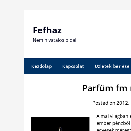
Skip
to
content
Fefhaz
Nem hivatalos oldal
Kezdőlap
Kapcsolat
Üzletek bérlése
Parfüm fm 
Posted on 2012.
A mai világban 
ember pénzből é
egyesek méregd