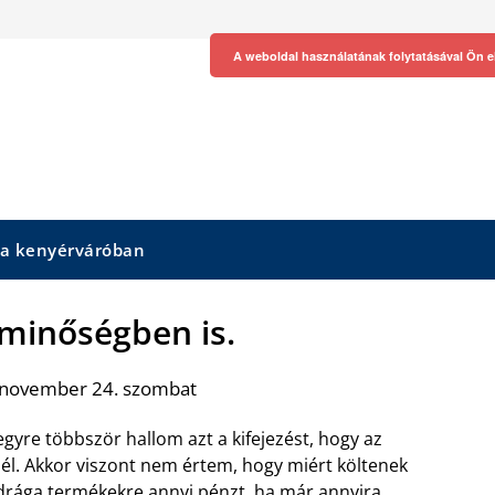
A weboldal használatának folytatásával Ön e
 a kenyérváróban
minőségben is.
 november 24. szombat
egyre többször hallom azt a kifejezést, hogy az
l. Akkor viszont nem értem, hogy miért költenek
rága termékekre annyi pénzt, ha már annyira