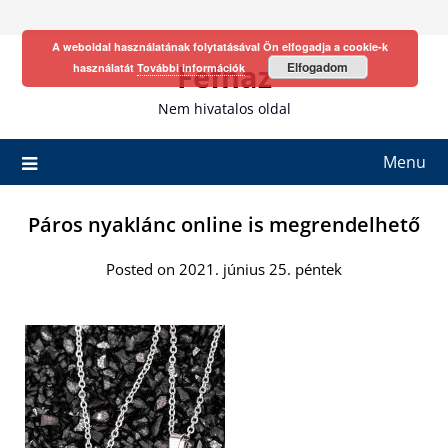
Skip
to
A weboldal használatának folytatásával Ön elfogadja a cookie-k
content
Fefhaz
Elfogadom
használatát
További információk
Nem hivatalos oldal
Menu
Páros nyaklánc online is megrendelhető
Posted on 2021. június 25. péntek