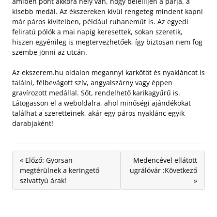
amiben pont akkora hely van, hogy beleilljen a párja, a
kisebb medál.
Az ékszereken kívül rengeteg mindent kapni
már páros kivitelben, például ruhaneműt is. Az egyedi
feliratú pólók a mai napig keresettek, sokan szeretik,
hiszen egyénileg is megtervezhetőek, így biztosan nem fog
szembe jönni az utcán.
Az ekszerem.hu oldalon megannyi karkötőt és nyakláncot is
találni, félbevágott szív, angyalszárny vagy éppen
gravírozott medállal. Sőt, rendelhető karikagyűrű is.
Látogasson el a weboldalra, ahol minőségi ajándékokat
találhat a szeretteinek, akár egy páros nyaklánc egyik
darabjaként!
« Előző: Gyorsan
Medencével ellátott
megtérülnek a keringető
ugrálóvár :Következő
szivattyú árak!
»