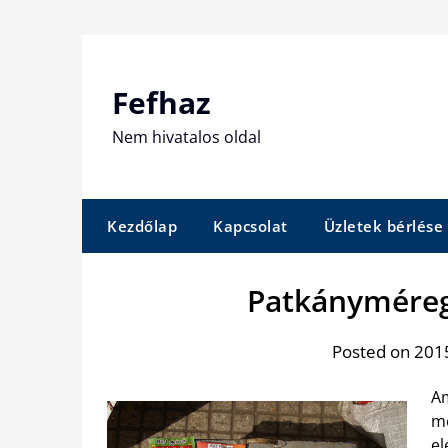
Skip
to
content
Fefhaz
Nem hivatalos oldal
Kezdőlap
Kapcsolat
Üzletek bérlése
Patkányméreg
Posted on 2015
Am
me
el