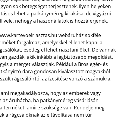
gyon sok betegséget terjesztenek. Ilyen helyeken
atásos
lehet a patkányméreg kirakása
, de vigyázni
ll vele, nehogy a haszonállatok is hozzáférjenek.
www.kartevoelriasztas.hu webáruház sokféle
rméket forgalmaz, amelyekkel el lehet kapni a
gcsálókat, esetleg el lehet riasztani őket. De vannak
yan gazdák, akik inkább a legbiztosabb megoldást,
gyis a mérget választják. Például a Bros egér- és
tkányirtó dara gondosan kiválasztott magvakból
szült rágcsálóirtó, az ízesítése vonzó a számukra.
, ami megakadályozza, hogy az emberek vagy
bbe az áruházba, ha patkányméreg vásárlásán
t a terméket, amire szüksége van! Rendelje meg
 a rágcsálóknak az eltávolítása nem tűr