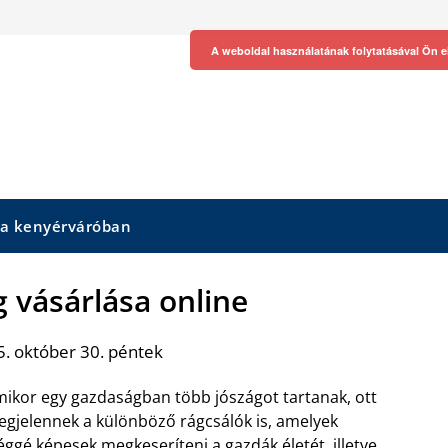
A weboldal használatának folytatásával Ön e
 a kenyérváróban
 vásárlása online
. október 30. péntek
ikor egy gazdaságban több jószágot tartanak, ott
gjelennek a különböző rágcsálók is, amelyek
éggé képesek megkeseríteni a gazdák életét, illetve