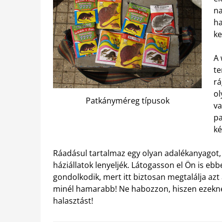
na
h
ke
A 
te
rá
ol
Patkányméreg típusok
va
pa
ké
Ráadásul tartalmaz egy olyan adalékanyagot
háziállatok lenyeljék. Látogasson el Ön is e
gondolkodik, mert itt biztosan megtalálja az
minél hamarabb! Ne habozzon, hiszen ezeknek
halasztást!