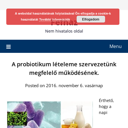
Skip
to
A weboldal használatának folytatásával Ön elfogadja a cookie-k
content
Fefhaz
Elfogadom
használatát
További információk
Nem hivatalos oldal
Menu
A probiotikum lételeme szervezetünk
megfelelő működésének.
Posted on 2016. november 6. vasárnap
Érthető,
hogy a
napi