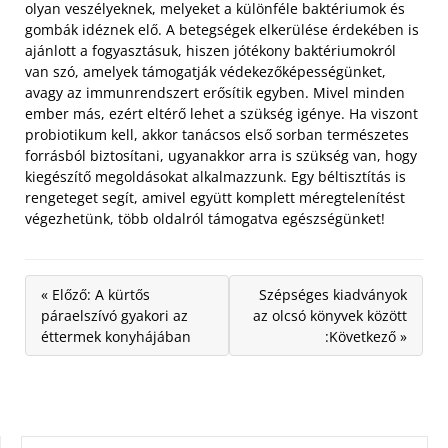
olyan veszélyeknek, melyeket a különféle baktériumok és
gombák idéznek elő.
A betegségek elkerülése érdekében is
ajánlott a fogyasztásuk, hiszen jótékony baktériumokról
van szó, amelyek támogatják védekezőképességünket,
avagy az immunrendszert erősítik egyben. Mivel minden
ember más, ezért eltérő lehet a szükség igénye. Ha viszont
probiotikum kell, akkor tanácsos első sorban természetes
forrásból biztosítani, ugyanakkor arra is szükség van, hogy
kiegészítő megoldásokat alkalmazzunk. Egy béltisztítás is
rengeteget segít, amivel együtt komplett méregtelenítést
végezhetünk, több oldalról támogatva egészségünket!
« Előző: A kürtős
Szépséges kiadványok
páraelszívó gyakori az
az olcsó könyvek között
éttermek konyhájában
:Következő »
KERESÉS: