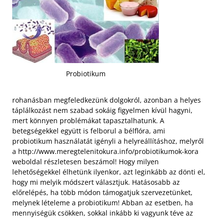
Probiotikum
rohanásban megfeledkezünk dolgokról, azonban a helyes
táplálkozást nem szabad sokáig figyelmen kívül hagyni,
mert könnyen problémákat tapasztalhatunk. A
betegségekkel együtt is felborul a bélflóra, ami
probiotikum használatát igényli a helyreállításhoz, melyről
a http://www.meregtelenitokura.info/probiotikumok-kora
weboldal részletesen beszámol! Hogy milyen
lehetőségekkel élhetünk ilyenkor, azt leginkább az dönti el,
hogy mi melyik módszert választjuk. Hatásosabb az
előrelépés, ha több módon támogatjuk szervezetünket,
melynek lételeme a probiotikum! Abban az esetben, ha
mennyiségük csökken, sokkal inkább ki vagyunk téve az