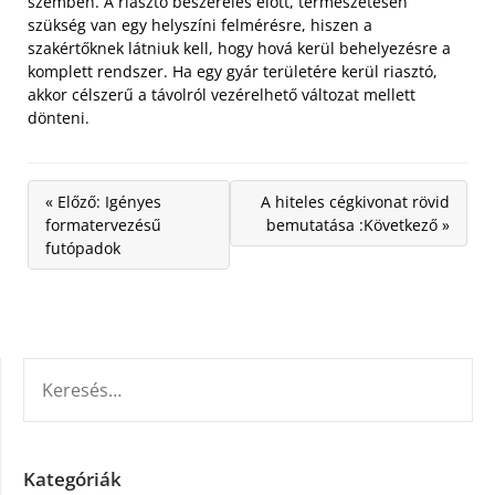
szemben. A riasztó beszerelés előtt, természetesen
szükség van egy helyszíni felmérésre, hiszen a
szakértőknek látniuk kell, hogy hová kerül behelyezésre a
komplett rendszer. Ha egy gyár területére kerül riasztó,
akkor célszerű a távolról vezérelhető változat mellett
dönteni.
« Előző: Igényes
A hiteles cégkivonat rövid
formatervezésű
bemutatása :Következő »
futópadok
KERESÉS:
Kategóriák