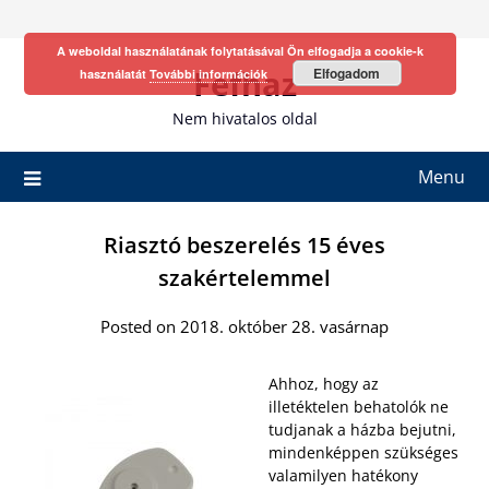
Skip
to
A weboldal használatának folytatásával Ön elfogadja a cookie-k
content
Fefhaz
Elfogadom
használatát
További információk
Nem hivatalos oldal
Menu
Riasztó beszerelés 15 éves
szakértelemmel
Posted on 2018. október 28. vasárnap
Ahhoz, hogy az
illetéktelen behatolók ne
tudjanak a házba bejutni,
mindenképpen szükséges
valamilyen hatékony