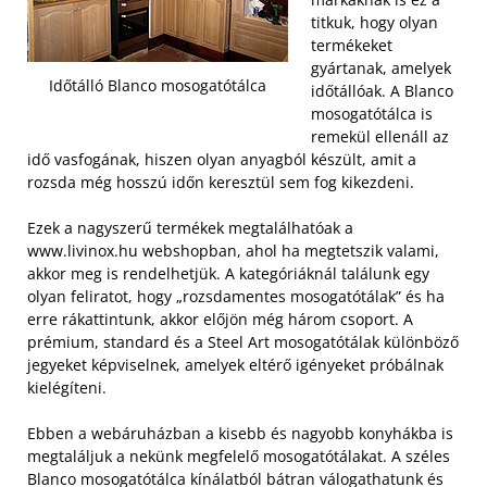
titkuk, hogy olyan
termékeket
gyártanak, amelyek
Időtálló Blanco mosogatótálca
időtállóak. A Blanco
mosogatótálca is
remekül ellenáll az
idő vasfogának, hiszen olyan anyagból készült, amit a
rozsda még hosszú időn keresztül sem fog kikezdeni.
Ezek a nagyszerű termékek megtalálhatóak a
www.livinox.hu webshopban, ahol ha megtetszik valami,
akkor meg is rendelhetjük. A kategóriáknál találunk egy
olyan feliratot, hogy „rozsdamentes mosogatótálak” és ha
erre rákattintunk, akkor előjön még három csoport. A
prémium, standard és a Steel Art mosogatótálak különböző
jegyeket képviselnek, amelyek eltérő igényeket próbálnak
kielégíteni.
Ebben a webáruházban a kisebb és nagyobb konyhákba is
megtaláljuk a nekünk megfelelő mosogatótálakat. A széles
Blanco mosogatótálca kínálatból bátran válogathatunk és