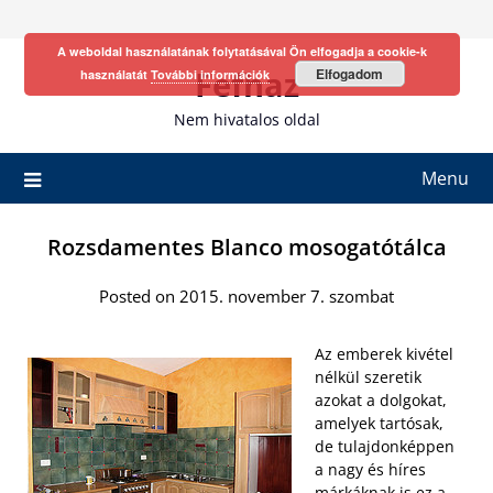
Skip
to
A weboldal használatának folytatásával Ön elfogadja a cookie-k
content
Fefhaz
Elfogadom
használatát
További információk
Nem hivatalos oldal
Menu
Rozsdamentes Blanco mosogatótálca
Posted on 2015. november 7. szombat
Az emberek kivétel
nélkül szeretik
azokat a dolgokat,
amelyek tartósak,
de tulajdonképpen
a nagy és híres
márkáknak is ez a