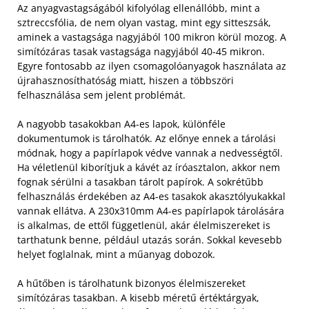
Az anyagvastagságából kifolyólag ellenállóbb, mint a
sztreccsfólia, de nem olyan vastag, mint egy sitteszsák,
aminek a vastagsága nagyjából 100 mikron körül mozog. A
simítózáras tasak vastagsága nagyjából 40-45 mikron.
Egyre fontosabb az ilyen csomagolóanyagok használata az
újrahasznosíthatóság miatt, hiszen a többszöri
felhasználása sem jelent problémát.
A nagyobb tasakokban A4-es lapok, különféle
dokumentumok is tárolhatók. Az előnye ennek a tárolási
módnak, hogy a papírlapok védve vannak a nedvességtől.
Ha véletlenül kiborítjuk a kávét az íróasztalon, akkor nem
fognak sérülni a tasakban tárolt papírok. A sokrétűbb
felhasználás érdekében az A4-es tasakok akasztólyukakkal
vannak ellátva. A 230x310mm A4-es papírlapok tárolására
is alkalmas, de ettől függetlenül, akár élelmiszereket is
tarthatunk benne, például utazás során. Sokkal kevesebb
helyet foglalnak, mint a műanyag dobozok.
A hűtőben is tárolhatunk bizonyos élelmiszereket
simítózáras tasakban. A kisebb méretű értéktárgyak,