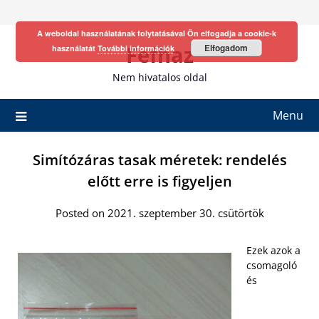
Skip
to
A weboldal használatának folytatásával Ön elfogadja a cookie-k
content
Fefhaz
Elfogadom
használatát
További információk
Nem hivatalos oldal
Menu
Simítózáras tasak méretek: rendelés
előtt erre is figyeljen
Posted on 2021. szeptember 30. csütörtök
Ezek azok a
csomagoló
és