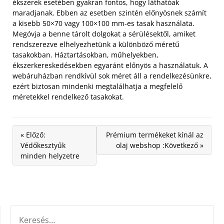
ékszerek esetében gyakran fontos, hogy láthatóak
maradjanak. Ebben az esetben szintén előnyösnek számít
a kisebb 50×70 vagy 100×100 mm-es tasak használata.
Megóvja a benne tárolt dolgokat a sérülésektől, amiket
rendszerezve elhelyezhetünk a különböző méretű
tasakokban. Háztartásokban, műhelyekben,
ékszerkereskedésekben egyaránt előnyös a használatuk. A
webáruházban rendkívül sok méret áll a rendelkezésünkre,
ezért biztosan mindenki megtalálhatja a megfelelő
méretekkel rendelkező tasakokat.
« Előző:
Prémium termékeket kínál az
Védőkesztyűk
olaj webshop :Következő »
minden helyzetre
KERESÉS: