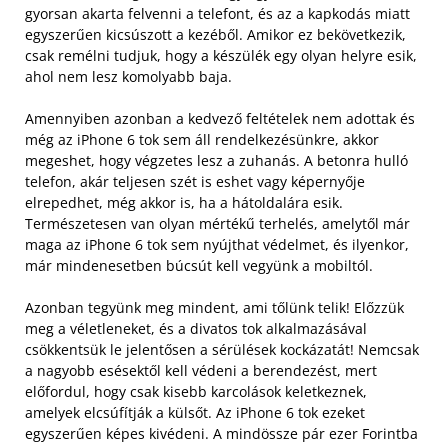
gyorsan akarta felvenni a telefont, és az a kapkodás miatt
egyszerűen kicsúszott a kezéből. Amikor ez bekövetkezik,
csak remélni tudjuk, hogy a készülék egy olyan helyre esik,
ahol nem lesz komolyabb baja.
Amennyiben azonban a kedvező feltételek nem adottak és
még az iPhone 6 tok sem áll rendelkezésünkre, akkor
megeshet, hogy végzetes lesz a zuhanás. A betonra hulló
telefon, akár teljesen szét is eshet vagy képernyője
elrepedhet, még akkor is, ha a hátoldalára esik.
Természetesen van olyan mértékű terhelés, amelytől már
maga az iPhone 6 tok sem nyújthat védelmet, és ilyenkor,
már mindenesetben búcsút kell vegyünk a mobiltól.
Azonban tegyünk meg mindent, ami tőlünk telik! Előzzük
meg a véletleneket, és a divatos tok alkalmazásával
csökkentsük le jelentősen a sérülések kockázatát! Nemcsak
a nagyobb esésektől kell védeni a berendezést, mert
előfordul, hogy csak kisebb karcolások keletkeznek,
amelyek elcsúfítják a külsőt. Az iPhone 6 tok ezeket
egyszerűen képes kivédeni. A mindössze pár ezer Forintba