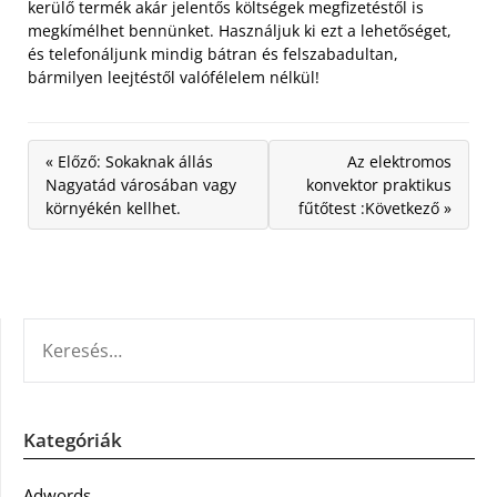
kerülő termék akár jelentős költségek megfizetéstől is
megkímélhet bennünket. Használjuk ki ezt a lehetőséget,
és telefonáljunk mindig bátran és felszabadultan,
bármilyen leejtéstől valófélelem nélkül!
« Előző: Sokaknak állás
Az elektromos
Nagyatád városában vagy
konvektor praktikus
környékén kellhet.
fűtőtest :Következő »
KERESÉS:
Kategóriák
Adwords