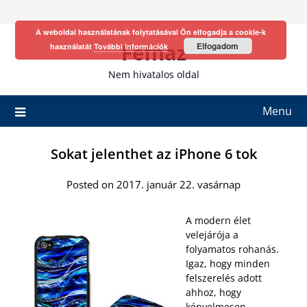
Skip
to
A weboldal használatának folytatásával Ön elfogadja a cookie-k
content
Fefhaz
Elfogadom
használatát
További információk
Nem hivatalos oldal
Menu
Sokat jelenthet az iPhone 6 tok
Posted on 2017. január 22. vasárnap
A modern élet
velejárója a
folyamatos rohanás.
Igaz, hogy minden
felszerelés adott
ahhoz, hogy
kényelmesen