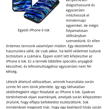
dolgozhassunk és
egyszerűen
intézhessük el
mindennapi
ügyeinket, de mégis
Egyedi iPhone 6 tok
folyamatosan
időhiányban
szenvedünk. Ez ellen
érdemes tennünk valamilyen módon. Egy okostelefon
hasznunkra válik, de csak akkor, ha kellő védelmet tudunk
biztosítani a számára. Éppen ezért lett kifejlesztve az
iPhone 6 tok. Ez a termék többféle speciális anyagból
készülhet, és kifinomultságához egyszerűen nem fér
kétség.
Létezik áttetsző változatban, aminek használata során
szinte fel sem tűnik jelenléte, így egy láthatatlan
védőrétegként végzi feladatát az iPhone 6 tok. Gyakran
történhetnek olyan események, amelyek során kifejezetten
örülünk, hogy effajta befektetést eszközöltünk. Sok
mindenkivel megesett már, hogy egy beérkező hívás során