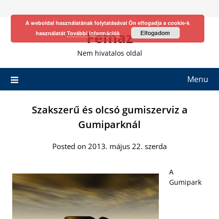
Skip
to
A weboldal használatának folytatásával Ön elfogadja a cookie-k
content
Fefhaz
Elfogadom
használatát
További információk
Nem hivatalos oldal
Menu
Szakszerű és olcsó gumiszerviz a
Gumiparknál
Posted on 2013. május 22. szerda
A
Gumipark