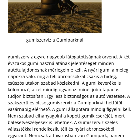
gumiszerviz a Gumiparknál
gumiszervíz egyre nagyobb látogatottságnak örvend. A két
évszakos gumi használatának jelentéségét minden
autótulajdonosnak mérlegelnie kell. A nyári gumi a meleg
napokra való, míg a téli abroncsokkal csakis a hideg,
csúszós utakon szabad közlekedni. A gumi keveréke is
különböző, a cél mindig ugyanaz: minél jobb tapadást
tudjon biztosítani, így lesz biztonságos az autó vezetése. A
szakszerű és olcsó
gumiszerviz a Gumiparknál
hétfőtől
vasárnapig elérhető. A gumi állapotára mindig figyelni kell.
Nem szabad elhanyagolni a kopott gumik cseréjét, mert
balesetveszélyesek is lehetnek.
A Gumiszervíz széles
választékkal rendelkezik, téli és nyári abroncsokból
egyaránt. Nemcsak a fővárosban van Gumipark, hanem