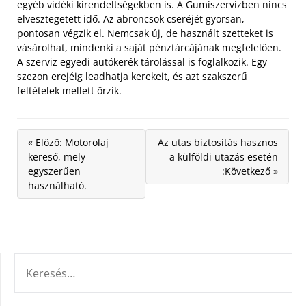
egyéb vidéki kirendeltségekben is. A Gumiszervízben nincs
elvesztegetett idő. Az abroncsok cseréjét gyorsan,
pontosan végzik el. Nemcsak új, de használt szetteket is
vásárolhat, mindenki a saját pénztárcájának megfelelően.
A szerviz egyedi autókerék tárolással is foglalkozik. Egy
szezon erejéig leadhatja kerekeit, és azt szakszerű
feltételek mellett őrzik.
« Előző: Motorolaj
Az utas biztosítás hasznos
kereső, mely
a külföldi utazás esetén
egyszerűen
:Következő »
használható.
KERESÉS: