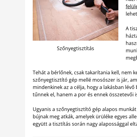
felül
lehet
A ti
házt
hasz
Szőnyegtisztítás
munka
megb
Tehát a bérlőnek, csak takarítania kell, nem ke
szőnyegtisztító gép mellé mosószer is jár, a
mindenkinek az a célja, hogy a lakásban lévő 
tűnnek el, hanem a por és ennek összetevői i
Ugyanis a szőnyegtisztító gép alapos munkát 
bújnak meg atkák, amelyek ürüléke egyes aller
együtt a tisztítás során nagy alapossággal eltá