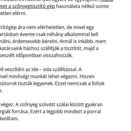
etet a szőnyegtisztító gép
használata nélkül szinte
etlen elérni.
sztítógép ára nem elérhetetlen, de mivel egy
artásban évente csak néhány alkalommal kell
nálni, érdemesebb bérelni. Annál is inkább, mert
társaink házhoz szállítják a tisztítót, majd a
eszélt időpontban visszahozzák.
ll vesződni az ide – oda szállítással. A
mivel minőségi munkát lehet végezni. Hiszen
bútorok tiszták legyenek. Ezzel nemcsak a foltok
s.
végez. A szőnyeg szövött szálai között gyakran
giák forrása. Ezért a legjobb mindezt a porral
volítani.