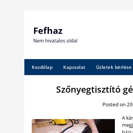
Skip
to
content
Fefhaz
Nem hivatalos oldal
Kezdőlap
Kapcsolat
Üzletek bérlése
Szőnyegtisztító g
Posted on 201
A kár
megj
házi