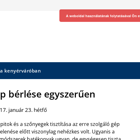
A weboldal használatának folytatásával Ön e
 a kenyérváróban
ép bérlése egyszerűen
7. január 23. hétfő
pitok és a szőnyegek tisztítása az erre szolgáló gép
elenése előtt viszonylag nehézkes volt. Ugyanis a
 módszerek hatékonyak ugyan, de egységesen
tiszta