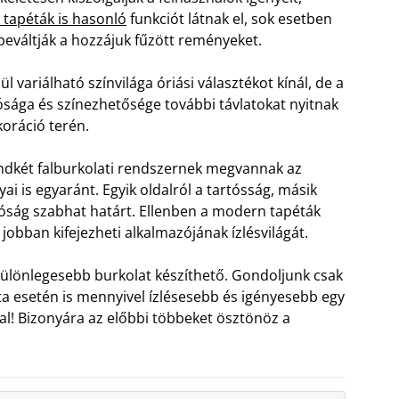
tapéták is hasonló
funkciót látnak el, sok esetben
eváltják a hozzájuk fűzött reményeket.
ül variálható színvilága óriási választékot kínál, de a
sága és színezhetősége további távlatokat nyitnak
koráció terén.
dkét falburkolati rendszernek megvannak az
yai is egyaránt. Egyik oldalról a tartósság, másik
atóság szabhat határt. Ellenben a modern tapéták
jobban kifejezheti alkalmazójának ízlésvilágát.
különlegesebb burkolat készíthető. Gondoljunk csak
ta esetén is mennyivel ízlésesebb és igényesebb egy
fal! Bizonyára az előbbi többeket ösztönöz a