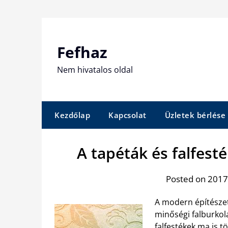
Skip
to
content
Fefhaz
Nem hivatalos oldal
Kezdőlap
Kapcsolat
Üzletek bérlése
A tapéták és falfest
Posted on 2017.
A modern építészet
minőségi falburkol
falfestékek ma is t