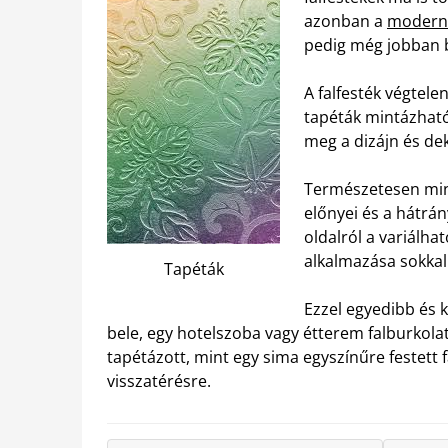
azonban a
modern 
pedig még jobban b
A falfesték végtelen
tapéták mintázható
meg a dizájn és de
Természetesen min
előnyei és a hátrán
oldalról a variálh
alkalmazása sokkal 
Tapéták
Ezzel egyedibb és 
bele, egy hotelszoba vagy étterem falburkola
tapétázott, mint egy sima egyszínűre festett 
visszatérésre.