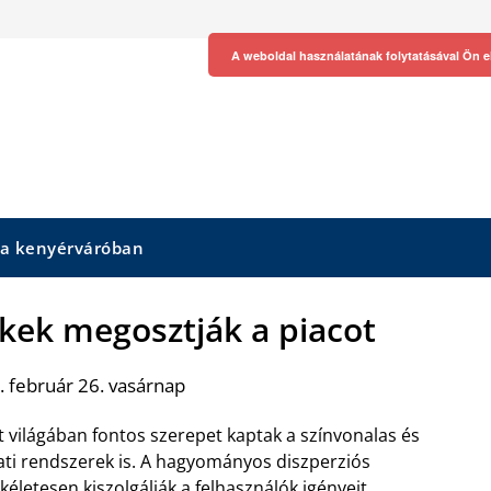
A weboldal használatának folytatásával Ön e
 a kenyérváróban
ékek megosztják a piacot
 február 26. vasárnap
 világában fontos szerepet kaptak a színvonalas és
ati rendszerek is. A hagyományos diszperziós
ökéletesen kiszolgálják a felhasználók igényeit,