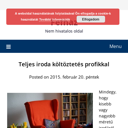
Skip
to
A weboldal használatának folytatásával Ön elfogadja a cookie-k
content
Fefhaz
Elfogadom
használatát
További információk
Nem hivatalos oldal
Menu
Teljes iroda költöztetés profikkal
Posted on 2015. február 20. péntek
Mindegy,
hogy
kisebb
vagy
nagyobb
méretű
irodáról