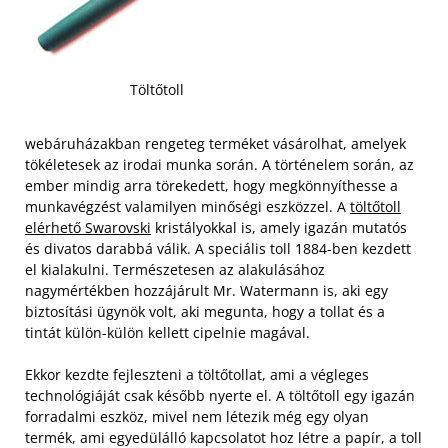
Töltőtoll
webáruházakban rengeteg terméket vásárolhat, amelyek
tökéletesek az irodai munka során. A történelem során, az
ember mindig arra törekedett, hogy megkönnyíthesse a
munkavégzést valamilyen minőségi eszközzel. A
töltőtoll
elérhető Swarovski
kristályokkal is, amely igazán mutatós
és divatos darabbá válik. A speciális toll 1884-ben kezdett
el kialakulni. Természetesen az alakulásához
nagymértékben hozzájárult Mr. Watermann is, aki egy
biztosítási ügynök volt, aki megunta, hogy a tollat és a
tintát külön-külön kellett cipelnie magával.
Ekkor kezdte fejleszteni a töltőtollat, ami a végleges
technológiáját csak később nyerte el. A töltőtoll egy igazán
forradalmi eszköz, mivel nem létezik még egy olyan
termék, ami egyedülálló kapcsolatot hoz létre a papír, a toll