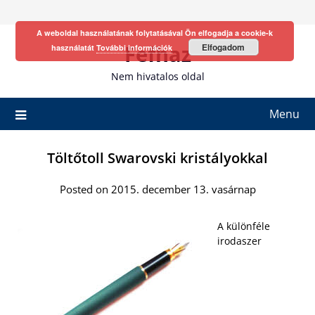
Skip
to
A weboldal használatának folytatásával Ön elfogadja a cookie-k
content
Fefhaz
Elfogadom
használatát
További információk
Nem hivatalos oldal
Menu
Töltőtoll Swarovski kristályokkal
Posted on 2015. december 13. vasárnap
A különféle
irodaszer