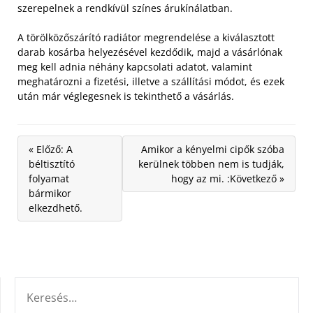
szerepelnek a rendkívül színes árukínálatban.
A törölközőszárító radiátor megrendelése a kiválasztott
darab kosárba helyezésével kezdődik, majd a vásárlónak
meg kell adnia néhány kapcsolati adatot, valamint
meghatározni a fizetési, illetve a szállítási módot, és ezek
után már véglegesnek is tekinthető a vásárlás.
« Előző: A
Amikor a kényelmi cipők szóba
béltisztító
kerülnek többen nem is tudják,
folyamat
hogy az mi. :Következő »
bármikor
elkezdhető.
KERESÉS: