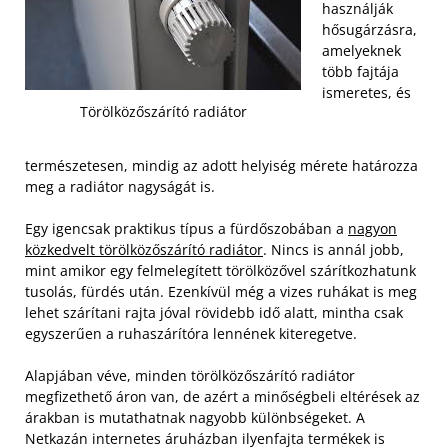
használják
hősugárzásra,
amelyeknek
több fajtája
ismeretes, és
Törölközőszárító radiátor
természetesen, mindig az adott helyiség mérete határozza
meg a radiátor nagyságát is.
Egy igencsak praktikus típus a fürdőszobában a
nagyon
közkedvelt törölközőszárító radiátor
. Nincs is annál jobb,
mint amikor egy felmelegített törölközővel szárítkozhatunk
tusolás, fürdés után. Ezenkívül még a vizes ruhákat is meg
lehet szárítani rajta jóval rövidebb idő alatt, mintha csak
egyszerűen a ruhaszárítóra lennének kiteregetve.
Alapjában véve, minden törölközőszárító radiátor
megfizethető áron van, de azért a minőségbeli eltérések az
árakban is mutathatnak nagyobb különbségeket. A
Netkazán internetes áruházban ilyenfajta termékek is