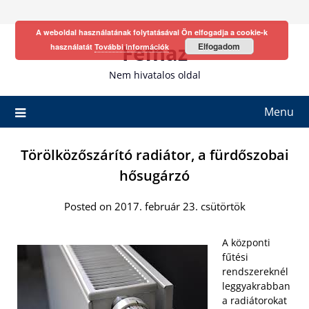
Skip
to
A weboldal használatának folytatásával Ön elfogadja a cookie-k
content
Fefhaz
Elfogadom
használatát
További információk
Nem hivatalos oldal
Menu
Törölközőszárító radiátor, a fürdőszobai
hősugárzó
Posted on 2017. február 23. csütörtök
A központi
fűtési
rendszereknél
leggyakrabban
a radiátorokat