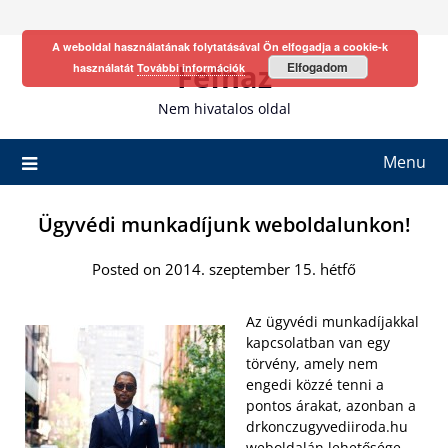
Skip
to
A weboldal használatának folytatásával Ön elfogadja a cookie-k
content
Fefhaz
Elfogadom
használatát
További információk
Nem hivatalos oldal
Menu
Ügyvédi munkadíjunk weboldalunkon!
Posted on 2014. szeptember 15. hétfő
Az ügyvédi munkadíjakkal
kapcsolatban van egy
törvény, amely nem
engedi közzé tenni a
pontos árakat, azonban a
drkonczugyvediiroda.hu
weboldalán lehetősége