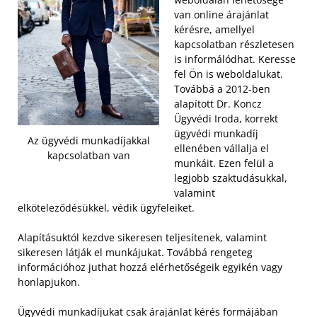
van online árajánlat
kérésre, amellyel
kapcsolatban részletesen
is informálódhat. Keresse
fel Ön is weboldalukat.
Továbbá a 2012-ben
alapított Dr. Koncz
Ügyvédi Iroda, korrekt
ügyvédi munkadíj
Az ügyvédi munkadíjakkal
ellenében vállalja el
kapcsolatban van
munkáit. Ezen felül a
legjobb szaktudásukkal,
valamint
elköteleződésükkel, védik ügyfeleiket.
Alapításuktól kezdve sikeresen teljesítenek, valamint
sikeresen látják el munkájukat. Továbbá rengeteg
információhoz juthat hozzá elérhetőségeik egyikén vagy
honlapjukon.
Ügyvédi munkadíjukat csak árajánlat kérés formájában