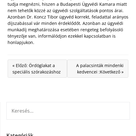
tudja megnézni, hiszen a Budapesti Ügyvédi Kamara miatt
nem tehetők közzé az ügyvédi szolgáltatások pontos árai.
Azonban Dr. Koncz Tibor ügyvéd korrekt, feladattal arányos
díjszabással vár minden érdeklődőt. Azonban az ügyvédi
munkadíj meghatározása esetében rengeteg befolyásoló
tényezője van, informálódjon ezekkel kapcsolatban is
honlapjukon.
« Előző: Ördöglakat a
A palacsinták mindenki
speciális szórakozáshoz
kedvencei :Következő »
KERESÉS:
Kategóriák