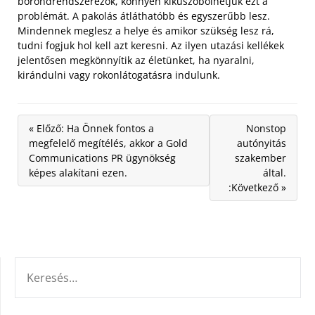
bőröndrendszerezők, könnyen kiküszöbölhetjük ezt a
problémát. A pakolás átláthatóbb és egyszerűbb lesz.
Mindennek meglesz a helye és amikor szükség lesz rá,
tudni fogjuk hol kell azt keresni. Az ilyen utazási kellékek
jelentősen megkönnyítik az életünket, ha nyaralni,
kirándulni vagy rokonlátogatásra indulunk.
« Előző: Ha Önnek fontos a
Nonstop
megfelelő megítélés, akkor a Gold
autónyitás
Communications PR ügynökség
szakember
képes alakítani ezen.
által.
:Következő »
KERESÉS: