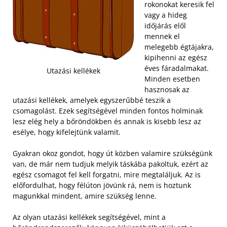
rokonokat keresik fel
vagy a hideg
időjárás elől
mennek el
melegebb égtájakra,
kipihenni az egész
éves fáradalmakat.
Utazási kellékek
Minden esetben
hasznosak az
utazási kellékek, amelyek egyszerűbbé teszik a
csomagolást. Ezek segítségével minden fontos holminak
lesz elég hely a bőröndökben és annak is kisebb lesz az
esélye, hogy kifelejtünk valamit.
Gyakran okoz gondot, hogy út közben valamire szükségünk
van, de már nem tudjuk melyik táskába pakoltuk, ezért az
egész csomagot fel kell forgatni, mire megtaláljuk. Az is
előfordulhat, hogy félúton jövünk rá, nem is hoztunk
magunkkal mindent, amire szükség lenne.
Az olyan utazási kellékek segítségével, mint a