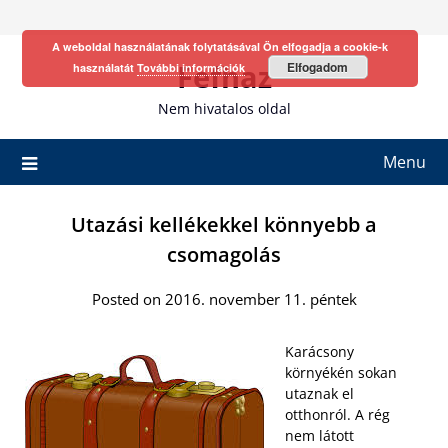
Skip
to
A weboldal használatának folytatásával Ön elfogadja a cookie-k
content
Fefhaz
Elfogadom
használatát
További információk
Nem hivatalos oldal
Menu
Utazási kellékekkel könnyebb a
csomagolás
Posted on 2016. november 11. péntek
Karácsony
környékén sokan
utaznak el
otthonról. A rég
nem látott