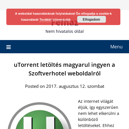
Skip
to
A weboldal használatának folytatásával Ön elfogadja a cookie-k
content
Fefhaz
Elfogadom
használatát
További információk
Nem hivatalos oldal
Menu
uTorrent letöltés magyarul ingyen a
Szoftverhotel weboldalról
Posted on 2017. augusztus 12. szombat
Az internet világát
éljük, így egyszerűen
nem lehet elkerülni a
különböző
letöltéseket. Ehhez