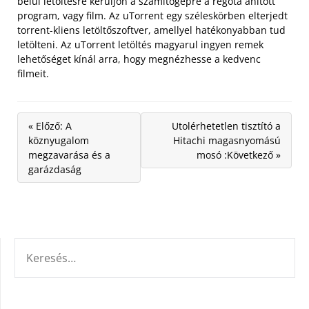
belül letöltésre kerüljön a számítógépre a régóta áhított
program, vagy film. Az uTorrent egy széleskörben elterjedt
torrent-kliens letöltőszoftver, amellyel hatékonyabban tud
letölteni. Az uTorrent letöltés magyarul ingyen remek
lehetőséget kínál arra, hogy megnézhesse a kedvenc
filmeit.
« Előző: A
Utolérhetetlen tisztító a
köznyugalom
Hitachi magasnyomású
megzavarása és a
mosó :Következő »
garázdaság
KERESÉS: