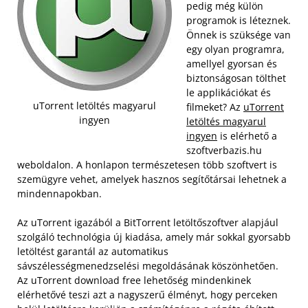
pedig még külön
programok is léteznek.
Önnek is szüksége van
egy olyan programra,
amellyel gyorsan és
biztonságosan tölthet
le applikációkat és
uTorrent letöltés magyarul
filmeket? Az
uTorrent
ingyen
letöltés magyarul
ingyen
is elérhető a
szoftverbazis.hu
weboldalon. A honlapon természetesen több szoftvert is
szemügyre vehet, amelyek hasznos segítőtársai lehetnek a
mindennapokban.
Az uTorrent igazából a BitTorrent letöltőszoftver alapjául
szolgáló technológia új kiadása, amely már sokkal gyorsabb
letöltést garantál az automatikus
sávszélességmenedzselési megoldásának köszönhetően.
Az uTorrent download free lehetőség mindenkinek
elérhetővé teszi azt a nagyszerű élményt, hogy perceken