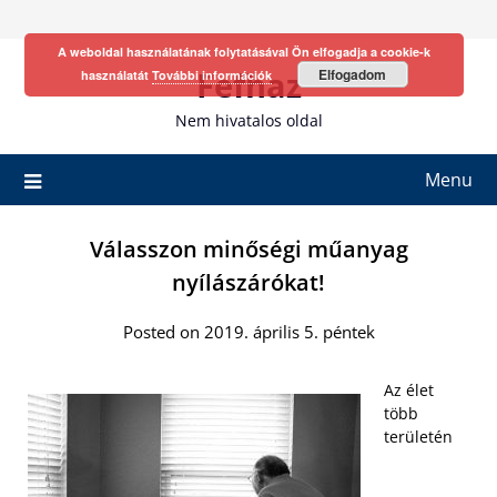
Skip
to
A weboldal használatának folytatásával Ön elfogadja a cookie-k
content
Fefhaz
Elfogadom
használatát
További információk
Nem hivatalos oldal
Menu
Válasszon minőségi műanyag
nyílászárókat!
Posted on 2019. április 5. péntek
Az élet
több
területén