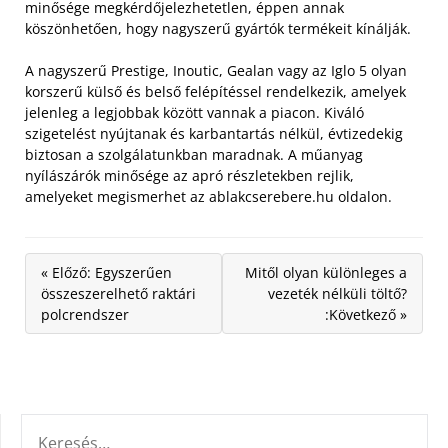
minősége megkérdőjelezhetetlen, éppen annak
köszönhetően, hogy nagyszerű gyártók termékeit kínálják.
A nagyszerű Prestige, Inoutic, Gealan vagy az Iglo 5 olyan
korszerű külső és belső felépítéssel rendelkezik, amelyek
jelenleg a legjobbak között vannak a piacon. Kiváló
szigetelést nyújtanak és karbantartás nélkül, évtizedekig
biztosan a szolgálatunkban maradnak. A műanyag
nyílászárók minősége az apró részletekben rejlik,
amelyeket megismerhet az ablakcserebere.hu oldalon.
« Előző: Egyszerűen
Mitől olyan különleges a
összeszerelhető raktári
vezeték nélküli töltő?
polcrendszer
:Következő »
KERESÉS: