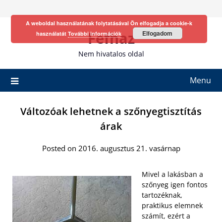
Skip
to
A weboldal használatának folytatásával Ön elfogadja a cookie-k
content
Fefhaz
Elfogadom
használatát
További információk
Nem hivatalos oldal
Menu
Változóak lehetnek a szőnyegtisztítás
árak
Posted on 2016. augusztus 21. vasárnap
Mivel a lakásban a
szőnyeg igen fontos
tartozéknak,
praktikus elemnek
számít, ezért a