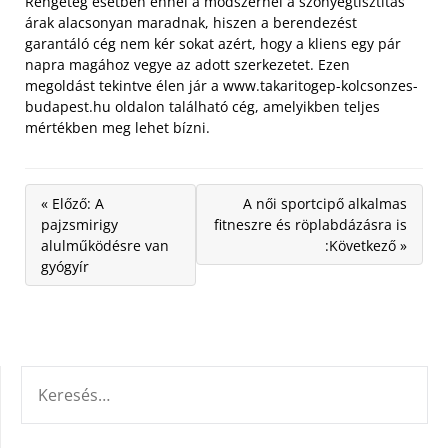
Rengeteg esetben ennél a módszernél a szőnyegtisztítás
árak alacsonyan maradnak, hiszen a berendezést
garantáló cég nem kér sokat azért, hogy a kliens egy pár
napra magához vegye az adott szerkezetet. Ezen
megoldást tekintve élen jár a www.takaritogep-kolcsonzes-
budapest.hu oldalon található cég, amelyikben teljes
mértékben meg lehet bízni.
« Előző: A
A női sportcipő alkalmas
pajzsmirigy
fitneszre és röplabdázásra is
alulműködésre van
:Következő »
gyógyír
KERESÉS: