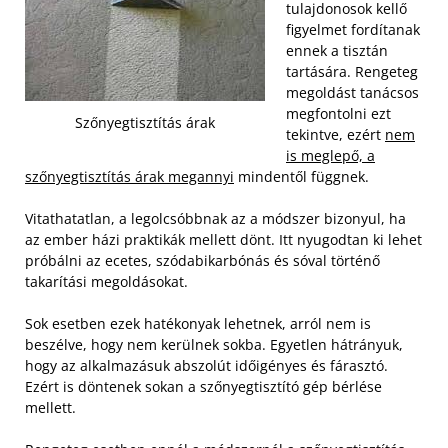
tulajdonosok kellő
figyelmet fordítanak
ennek a tisztán
tartására. Rengeteg
megoldást tanácsos
megfontolni ezt
Szőnyegtisztítás árak
tekintve, ezért
nem
is meglepő, a
szőnyegtisztítás árak megannyi
mindentől függnek.
Vitathatatlan, a legolcsóbbnak az a módszer bizonyul, ha
az ember házi praktikák mellett dönt. Itt nyugodtan ki lehet
próbálni az ecetes, szódabikarbónás és sóval történő
takarítási megoldásokat.
Sok esetben ezek hatékonyak lehetnek, arról nem is
beszélve, hogy nem kerülnek sokba. Egyetlen hátrányuk,
hogy az alkalmazásuk abszolút időigényes és fárasztó.
Ezért is döntenek sokan a szőnyegtisztító gép bérlése
mellett.