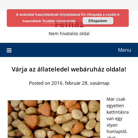
Skip
to
A weboldal használatának folytatásával Ön elfogadja a cookie-k
content
Fefhaz
Elfogadom
használatát
További információk
Nem hivatalos oldal
Menu
Várja az állateledel webáruház oldala!
Posted on 2016. február 28. vasárnap
Már csak
egyetlen
kattintásra
van egy
olyan
honlaptól,
ahol