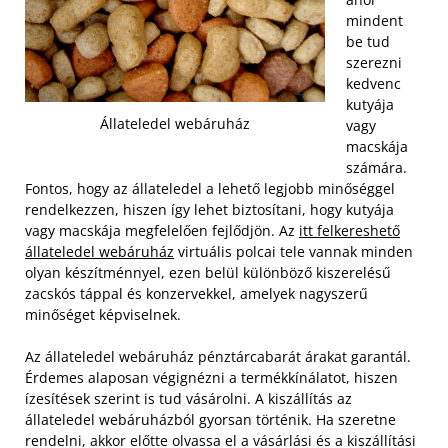
mindent
be tud
szerezni
kedvenc
kutyája
Állateledel webáruház
vagy
macskája
számára.
Fontos, hogy az állateledel a lehető legjobb minőséggel
rendelkezzen, hiszen így lehet biztosítani, hogy kutyája
vagy macskája megfelelően fejlődjön. Az
itt felkereshető
állateledel webáruház
virtuális polcai tele vannak minden
olyan készítménnyel, ezen belül különböző kiszerelésű
zacskós táppal és konzervekkel, amelyek nagyszerű
minőséget képviselnek.
Az állateledel webáruház pénztárcabarát árakat garantál.
Érdemes alaposan végignézni a termékkínálatot, hiszen
ízesítések szerint is tud vásárolni. A kiszállítás az
állateledel webáruházból gyorsan történik. Ha szeretne
rendelni, akkor előtte olvassa el a vásárlási és a kiszállítási