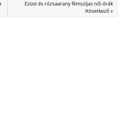
a
Ezüst és rózsaarany fémszíjas női órák
:Következő »