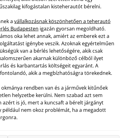
szakilag kifogástalan kisteherautót bérelni.
nnek a
vállalkozásnak köszönhetően a teherautó
rlés Budapesten
igazán gyorsan megoldható.
ámos oka lehet annak, amiért az emberek ezt a
olgáltatást igénybe veszik. Azoknak egyértelműen
ükségük van a bérlés lehetőségére, akik csak
kalomszerűen akarnak különböző célból ilyet
lás és karbantartás költségeit egyaránt. A
fontolandó, akik a megbízhatóságra törekednek.
den okmánya rendben van és a járművek kitűnőek
tlen helyzetbe kerülni. Nem szabad azt sem
azért is jó, mert a kuncsaft a bérelt járgányt
ogy például nem okoz problémát, ha a megadott
urgonra.