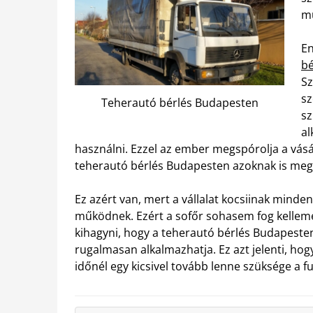
mű
E
bé
Sz
sz
Teherautó bérlés Budapesten
sz
al
használni.
Ezzel az ember megspórolja a vásár
teherautó bérlés Budapesten azoknak is meg
Ez azért van, mert a vállalat kocsiinak min
működnek. Ezért a sofőr sohasem fog kelleme
kihagyni, hogy a teherautó bérlés Budapesten 
rugalmasan alkalmazhatja. Ez azt jelenti, h
időnél egy kicsivel tovább lenne szüksége a f