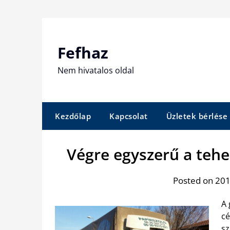
Skip
to
content
Fefhaz
Nem hivatalos oldal
Kezdőlap
Kapcsolat
Üzletek bérlése
Végre egyszerű a teh
Posted on 2018
A 
cé
sz