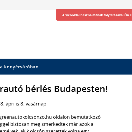
A weboldal használatának folytatásával Ön e
 a kenyérváróban
erautó bérlés Budapesten!
. április 8. vasárnap
greenautokolcsonzo.hu oldalon bemutatkozó
ggel biztosan megismerkedtek már azok a
emélyek, akik olcsón szerettek volna egy