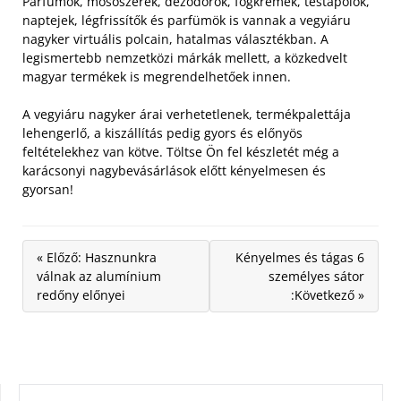
Parfümök, mosószerek, dezodorok, fogkrémek, testápolók,
naptejek, légfrissítők és parfümök is vannak a vegyiáru
nagyker virtuális polcain, hatalmas választékban. A
legismertebb nemzetközi márkák mellett, a közkedvelt
magyar termékek is megrendelhetőek innen.
A vegyiáru nagyker árai verhetetlenek, termékpalettája
lehengerlő, a kiszállítás pedig gyors és előnyös
feltételekhez van kötve. Töltse Ön fel készletét még a
karácsonyi nagybevásárlások előtt kényelmesen és
gyorsan!
« Előző: Hasznunkra
Kényelmes és tágas 6
válnak az alumínium
személyes sátor
redőny előnyei
:Következő »
KERESÉS: