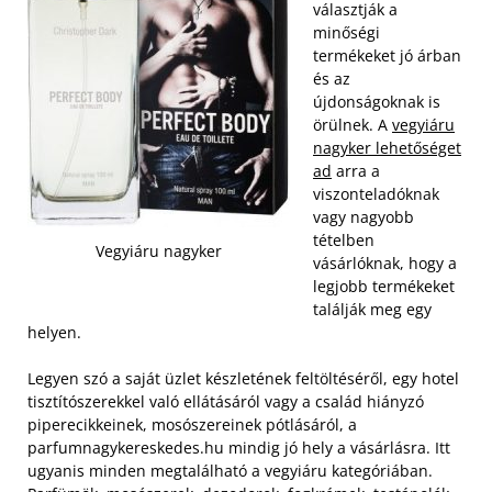
választják a
minőségi
termékeket jó árban
és az
újdonságoknak is
örülnek. A
vegyiáru
nagyker lehetőséget
ad
arra a
viszonteladóknak
vagy nagyobb
tételben
Vegyiáru nagyker
vásárlóknak, hogy a
legjobb termékeket
találják meg egy
helyen.
Legyen szó a saját üzlet készletének feltöltéséről, egy hotel
tisztítószerekkel való ellátásáról vagy a család hiányzó
piperecikkeinek, mosószereinek pótlásáról, a
parfumnagykereskedes.hu mindig jó hely a vásárlásra. Itt
ugyanis minden megtalálható a vegyiáru kategóriában.