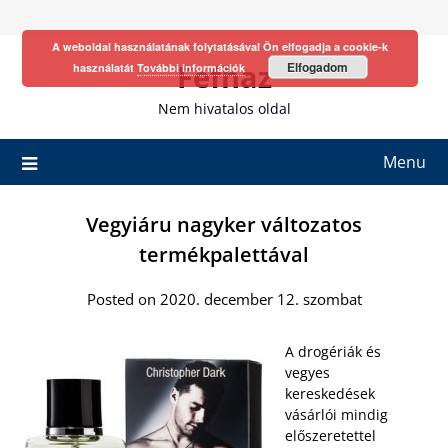
Skip
to
A weboldal használatának folytatásával Ön elfogadja a cookie-k
content
Fefhaz
Elfogadom
használatát
További információk
Nem hivatalos oldal
Menu
Vegyiáru nagyker változatos
termékpalettával
Posted on 2020. december 12. szombat
A drogériák és
vegyes
kereskedések
vásárlói mindig
előszeretettel