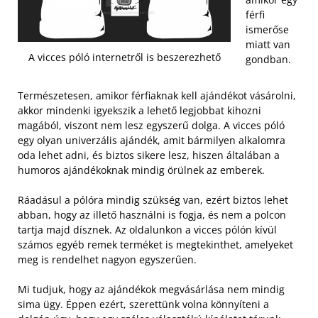
férfi
ismerőse
miatt van
A vicces póló internetről is beszerezhető
gondban.
Természetesen, amikor férfiaknak kell ajándékot vásárolni,
akkor mindenki igyekszik a lehető legjobbat kihozni
magából, viszont nem lesz egyszerű dolga. A vicces póló
egy olyan univerzális ajándék, amit bármilyen alkalomra
oda lehet adni, és biztos sikere lesz, hiszen általában a
humoros ajándékoknak mindig örülnek az emberek.
Ráadásul a pólóra mindig szükség van, ezért biztos lehet
abban, hogy az illető használni is fogja, és nem a polcon
tartja majd dísznek. Az oldalunkon a vicces pólón kívül
számos egyéb remek terméket is megtekinthet, amelyeket
meg is rendelhet nagyon egyszerűen.
Mi tudjuk, hogy az ajándékok megvásárlása nem mindig
sima ügy. Éppen ezért, szerettünk volna könnyíteni a