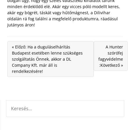
dolgán úgy, hogy egy széles választékú kínálatot tárunk
minden érdeklődő elé. Akár egy vicces póló modellt keres,
akár egy bögrét, táskát vagy hűtőmágnest, a Dilivihar
oldalán rá fog találni a megfelelő produktumra, ráadásul
jutányos áron!
« Előző: Ha a duguláselhárítás
A Hunter
Budapest esetében lenne szükséges
szórófej
szolgáltatás Önnek, akkor a DL
fagyvédelme
Company Kft. már áll is
:Következő »
rendelkezésére!
KERESÉS: