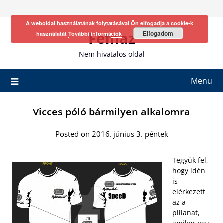
Skip
to
A weboldal használatának folytatásával Ön elfogadja a cookie-k
content
Fefhaz
Elfogadom
használatát
További információk
Nem hivatalos oldal
Menu
Vicces póló bármilyen alkalomra
Posted on 2016. június 3. péntek
Tegyük fel,
hogy idén
is
elérkezett
az a
pillanat,
amikor egy