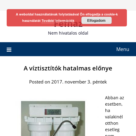
Skip
to
A weboldal használatának folytatásával Ön elfogadja a cookie-k
content
Fefhaz
Elfogadom
használatát
További információk
Nem hivatalos oldal
Menu
A víztisztítók hatalmas előnye
Posted on 2017. november 3. péntek
Abban az
esetben,
ha
valakinél
otthon
esetleg
nem