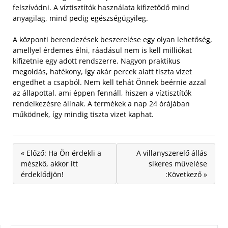
felszívódni. A víztisztítók használata kifizetődő mind
anyagilag, mind pedig egészségügyileg.
A központi berendezések beszerelése egy olyan lehetőség,
amellyel érdemes élni, ráadásul nem is kell milliókat
kifizetnie egy adott rendszerre. Nagyon praktikus
megoldás, hatékony, így akár percek alatt tiszta vizet
engedhet a csapból. Nem kell tehát Önnek beérnie azzal
az állapottal, ami éppen fennáll, hiszen a víztisztítók
rendelkezésre állnak. A termékek a nap 24 órájában
működnek, így mindig tiszta vizet kaphat.
« Előző: Ha Ön érdekli a
A villanyszerelő állás
mészkő, akkor itt
sikeres művelése
érdeklődjön!
:Következő »