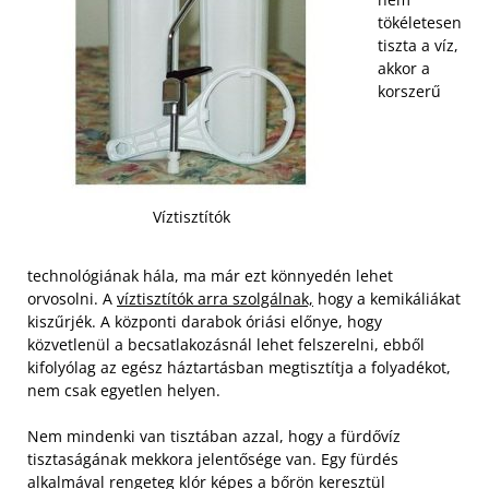
tökéletesen
tiszta a víz,
akkor a
korszerű
Víztisztítók
technológiának hála, ma már ezt könnyedén lehet
orvosolni. A
víztisztítók arra szolgálnak,
hogy a kemikáliákat
kiszűrjék. A központi darabok óriási előnye, hogy
közvetlenül a becsatlakozásnál lehet felszerelni, ebből
kifolyólag az egész háztartásban megtisztítja a folyadékot,
nem csak egyetlen helyen.
Nem mindenki van tisztában azzal, hogy a fürdővíz
tisztaságának mekkora jelentősége van. Egy fürdés
alkalmával rengeteg klór képes a bőrön keresztül