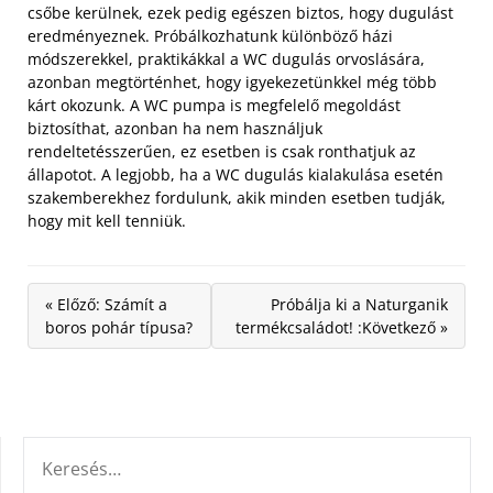
csőbe kerülnek, ezek pedig egészen biztos, hogy dugulást
eredményeznek. Próbálkozhatunk különböző házi
módszerekkel, praktikákkal a WC dugulás orvoslására,
azonban megtörténhet, hogy igyekezetünkkel még több
kárt okozunk. A WC pumpa is megfelelő megoldást
biztosíthat, azonban ha nem használjuk
rendeltetésszerűen, ez esetben is csak ronthatjuk az
állapotot. A legjobb, ha a WC dugulás kialakulása esetén
szakemberekhez fordulunk, akik minden esetben tudják,
hogy mit kell tenniük.
« Előző: Számít a
Próbálja ki a Naturganik
boros pohár típusa?
termékcsaládot! :Következő »
KERESÉS: