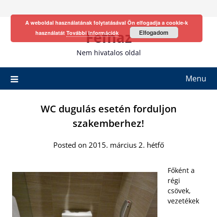
Skip
to
A weboldal használatának folytatásával Ön elfogadja a cookie-k
content
Fefhaz
Elfogadom
használatát
További információk
Nem hivatalos oldal
Menu
WC dugulás esetén forduljon
szakemberhez!
Posted on 2015. március 2. hétfő
Főként a
régi
csövek,
vezetékek