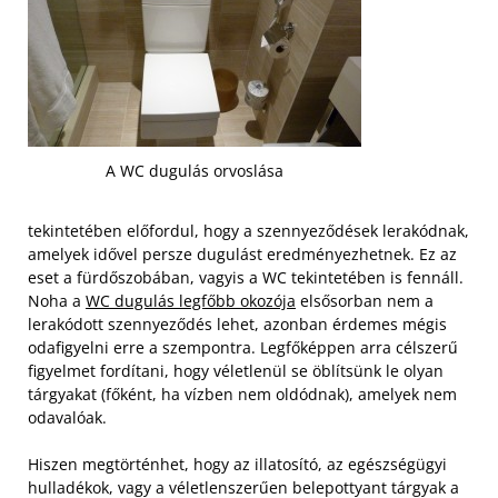
A WC dugulás orvoslása
tekintetében előfordul, hogy a szennyeződések lerakódnak,
amelyek idővel persze dugulást eredményezhetnek. Ez az
eset a fürdőszobában, vagyis a WC tekintetében is fennáll.
Noha a
WC dugulás legfőbb okozója
elsősorban nem a
lerakódott szennyeződés lehet, azonban érdemes mégis
odafigyelni erre a szempontra. Legfőképpen arra célszerű
figyelmet fordítani, hogy véletlenül se öblítsünk le olyan
tárgyakat (főként, ha vízben nem oldódnak), amelyek nem
odavalóak.
Hiszen megtörténhet, hogy az illatosító, az egészségügyi
hulladékok, vagy a véletlenszerűen belepottyant tárgyak a