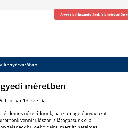
A weboldal használatának folytatásával Ön e
 a kenyérváróban
 egyedi méretben
. február 13. szerda
l érdemes nézelődnünk, ha csomagolóanyagokat
eretnénk venni? Először is látogassunk el a
op.zalapack.hu weboldalra, mert itt hatalmas