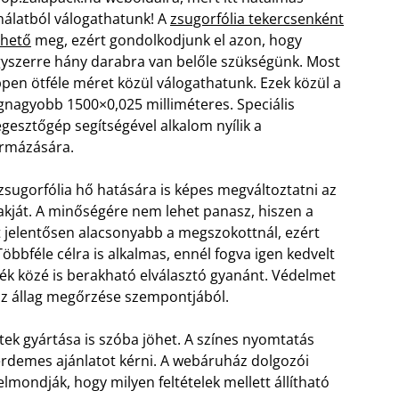
nálatból válogathatunk! A
zsugorfólia tekercsenként
ehető
meg, ezért gondolkodjunk el azon, hogy
yszerre hány darabra van belőle szükségünk. Most
pen ötféle méret közül válogathatunk. Ezek közül a
gnagyobb 1500×0,025 milliméteres. Speciális
gesztőgép segítségével alkalom nyílik a
rmázására.
zsugorfólia hő hatására is képes megváltoztatni az
akját. A minőségére nem lehet panasz, hiszen a
t jelentősen alacsonyabb a megszokottnál, ezért
Többféle célra is alkalmas, ennél fogva igen kedvelt
ék közé is berakható elválasztó gyanánt. Védelmet
 az állag megőrzése szempontjából.
ek gyártása is szóba jöhet. A színes nyomtatás
érdemes ajánlatot kérni. A webáruház dolgozói
lmondják, hogy milyen feltételek mellett állítható