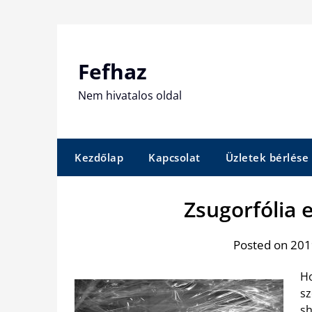
Skip
to
content
Fefhaz
Nem hivatalos oldal
Kezdőlap
Kapcsolat
Üzletek bérlése
Zsugorfólia
Posted on 2019
Ho
sz
sh