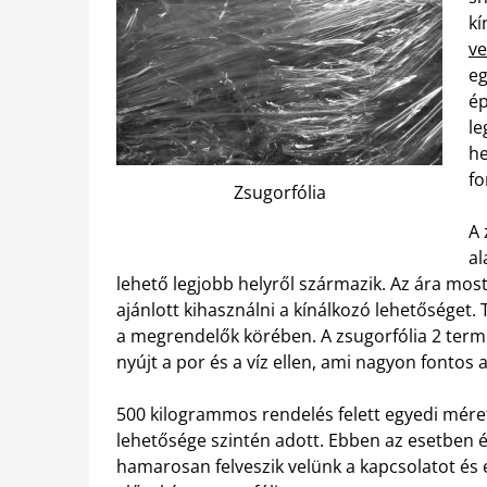
kí
v
eg
ép
le
he
fo
Zsugorfólia
A 
al
lehető legjobb helyről származik. Az ára mos
ajánlott kihasználni a kínálkozó lehetőséget. 
a megrendelők körében. A zsugorfólia 2 term
nyújt a por és a víz ellen, ami nagyon fontos
500 kilogrammos rendelés felett egyedi méret
lehetősége szintén adott. Ebben az esetben 
hamarosan felveszik velünk a kapcsolatot és e