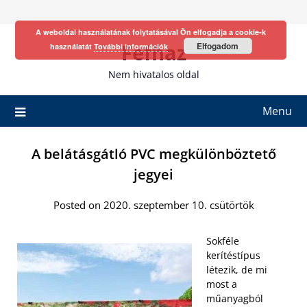
Skip
to
A weboldal használatának folytatásával Ön elfogadja a cookie-k
content
Fefhaz
Elfogadom
használatát
További információk
Nem hivatalos oldal
Menu
A belátásgátló PVC megkülönböztető
jegyei
Posted on 2020. szeptember 10. csütörtök
Sokféle
kerítéstípus
létezik, de mi
most a
műanyagból