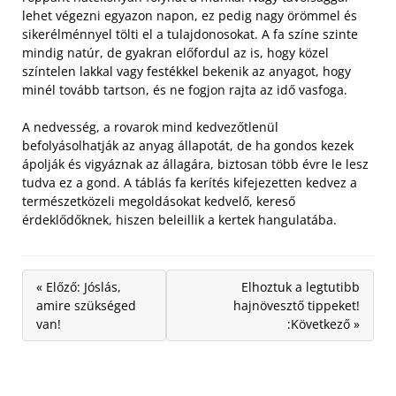
lehet végezni egyazon napon, ez pedig nagy örömmel és
sikerélménnyel tölti el a tulajdonosokat. A fa színe szinte
mindig natúr, de gyakran előfordul az is, hogy közel
színtelen lakkal vagy festékkel bekenik az anyagot, hogy
minél tovább tartson, és ne fogjon rajta az idő vasfoga.
A nedvesség, a rovarok mind kedvezőtlenül
befolyásolhatják az anyag állapotát, de ha gondos kezek
ápolják és vigyáznak az állagára, biztosan több évre le lesz
tudva ez a gond. A táblás fa kerítés kifejezetten kedvez a
természetközeli megoldásokat kedvelő, kereső
érdeklődőknek, hiszen beleillik a kertek hangulatába.
« Előző: Jóslás,
Elhoztuk a legtutibb
amire szükséged
hajnövesztő tippeket!
van!
:Következő »