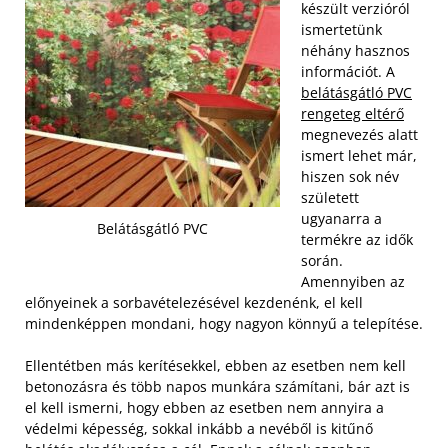
készült verzióról
ismertetünk
néhány hasznos
információt. A
belátásgátló PVC
rengeteg eltérő
megnevezés alatt
ismert lehet már,
hiszen sok név
született
ugyanarra a
Belátásgátló PVC
termékre az idők
során.
Amennyiben az
előnyeinek a sorbavételezésével kezdenénk, el kell
mindenképpen mondani, hogy nagyon könnyű a telepítése.
Ellentétben más kerítésekkel, ebben az esetben nem kell
betonozásra és több napos munkára számítani, bár azt is
el kell ismerni, hogy ebben az esetben nem annyira a
védelmi képesség, sokkal inkább a nevéből is kitűnő