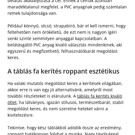
belátás akadályozása a cél. Ennek a célnak azonban
maradéktalanul megfelel, a PVC anyagnak pedig számtalan
remek tulajdonsága van.
Például könnyű, olcsó, strapabíró, bár el kell ismerni, hogy
feltehetően nem örökéletű, de ezt nem is nagyon ígéri
senki szinte semmilyen anyaggal kapcsolatban. A
belátásgátló PVC anyag kiváló választás mindenkinek, aki
egyszerű és megfizethető, felhasználóbarát megoldást
keres.
A táblás fa kerítés roppant esztétikus
Ha valaki mutatós megoldást keres a kerítések világában,
akkor erre is van egy jó alternatívánk, amelyről most
további részleteket is elárulunk. A
táblás fa kerítés kiváló
ötlet
, ha látványos, igazán stílusos, természetbarát, stabil
megoldást keres, és nem szeretne heteket várni a
kivitelezésre.
Tekintve, hogy kész táblákból adódik össze az eredmény,
roppant hatékonyan folyhat a munka. Nagy távolsággal