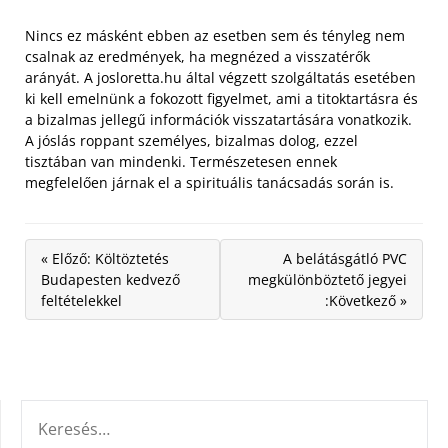
Nincs ez másként ebben az esetben sem és tényleg nem
csalnak az eredmények, ha megnézed a visszatérők
arányát. A josloretta.hu által végzett szolgáltatás esetében
ki kell emelnünk a fokozott figyelmet, ami a titoktartásra és
a bizalmas jellegű információk visszatartására vonatkozik.
A jóslás roppant személyes, bizalmas dolog, ezzel
tisztában van mindenki. Természetesen ennek
megfelelően járnak el a spirituális tanácsadás során is.
« Előző: Költöztetés
A belátásgátló PVC
Budapesten kedvező
megkülönböztető jegyei
feltételekkel
:Következő »
KERESÉS: