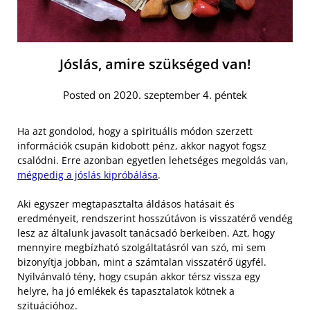
Jóslás, amire szükséged van!
Posted on 2020. szeptember 4. péntek
Ha azt gondolod, hogy a spirituális módon szerzett
információk csupán kidobott pénz, akkor nagyot fogsz
csalódni. Erre azonban egyetlen lehetséges megoldás van,
mégpedig a jóslás kipróbálása
.
Aki egyszer megtapasztalta áldásos hatásait és
eredményeit, rendszerint hosszútávon is visszatérő vendég
lesz az általunk javasolt tanácsadó berkeiben. Azt, hogy
mennyire megbízható szolgáltatásról van szó, mi sem
bizonyítja jobban, mint a számtalan visszatérő ügyfél.
Nyilvánvaló tény, hogy csupán akkor térsz vissza egy
helyre, ha jó emlékek és tapasztalatok kötnek a
szituációhoz.