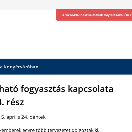
A weboldal használatának folytatásával Ön e
 a kenyérváróban
tható fogyasztás kapcsolata
3. rész
5. április 24. péntek
kemberek egyre több tervezetet dolgoztak ki,