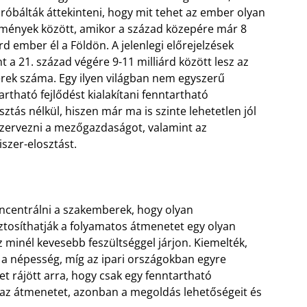
óbálták áttekinteni, hogy mit tehet az ember olyan
mények között, amikor a század közepére már 8
árd ember él a Földön. A jelenlegi előrejelzések
nt a 21. század végére 9-11 milliárd között lesz az
ek száma. Egy ilyen világban nem egyszerű
artható fejlődést kialakítani fenntartható
sztás nélkül, hiszen már ma is szinte lehetetlen jól
ervezni a mezőgazdaságot, valamint az
iszer-elosztást.
ncentrálni a szakemberek, hogy olyan
ztosíthatják a folyamatos átmenetet egy olyan
z minél kevesebb feszültséggel járjon. Kiemelték,
z a népesség, míg az ipari országokban egyre
t rájött arra, hogy csak egy fenntartható
t az átmenetet, azonban a megoldás lehetőségeit és