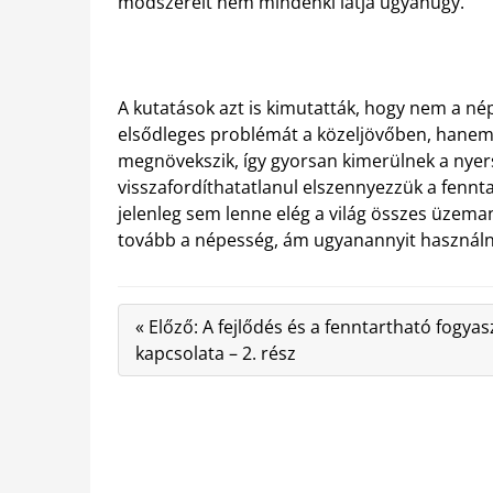
módszereit nem mindenki látja ugyanúgy.
A kutatások azt is kimutatták, hogy nem a n
elsődleges problémát a közeljövőben, hanem
megnövekszik, így gyorsan kimerülnek a nyer
visszafordíthatatlanul elszennyezzük a fennt
jelenleg sem lenne elég a világ összes üze
tovább a népesség, ám ugyanannyit használná
« Előző: A fejlődés és a fenntartható fogyas
kapcsolata – 2. rész