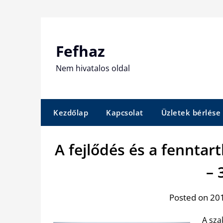
Skip
to
content
Fefhaz
Nem hivatalos oldal
Kezdőlap
Kapcsolat
Üzletek bérlése
A fejlődés és a fenntar
– 
Posted on 201
A sza