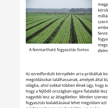
megpr
körül
milli
szeri
ember
fennt
fogya
megsz
A fenntartható fogyasztás fontos
élelm
Az ezredforduló környékén arra próbáltak ko
megoldásokat találhassanak, amelyek által bi
világba, ahol sokkal többen élnek úgy, hogy e
hogy a fejlődő országban egyre fiatalabb les
nagyobb lesz az átlagéletkor. Minden szerveze
fogyasztás kialakításával lehet megoldani ez