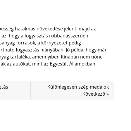
épesség hatalmas növekedése jelenti majd az
 az, hogy a fogyasztás robbanásszerűen
sanyag-források, a környezetet pedig
artható fogyasztás hiányában. Jó példa, hogy már
manyag tartaléka, amennyiben Kínában nem nőne
k az autókat, mint az Egyesült Államokban.
ztás
Különlegesen szép medálok
:Következő »